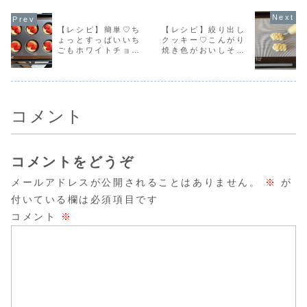
材料（コッタマフ
🍓シンプルな材料
レシピです。さつ
プを押した
ィン型５個分）♥♥
でとってもおいし
まいもはゆでてビ
ったんオー
無塩バター
いですよ！インス
ニール袋でつぶす
焼きます。
【レシピ】簡単♡ち
【レシピ】絞り出し
……………… ６
タに作り方動画が
だけ！さつまいも
ちごジャム
ょっとすっぱいいち
クッキー♡こんがり
０ｇグラニュー
あるわよかったら
をゴロゴロ感じら
てクッキー
糖 ……………...
見てみてね♡イン
れるマフィンで
て、今度は
ごもホワイトチョコ
焼き色がおいしそう
スタ...
す。イン...
が付く...
で美味しくアレンジ
♡超簡単でサクサク
🍓【いちごホワイト
美味しい絞り出しク
チョコマフィン】
ッキーレシピだよ！
コメント
コメントをどうぞ
メールアドレスが公開されることはありません。
※
が
付いている欄は必須項目です
コメント
※