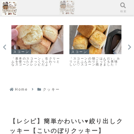
メニュー
検索
スコーン
スコーン
イ
ィ
「基本のスコーン」生クリー
「スコーンの朝ごはんだ♪」カ
【
ィ
ムを使ったさっくりふわっと
リッとふんわりとっても美味
良
なスコーンレシピだよ！
しい♡スコーン焼きました！
し
ピ
Home
クッキー
【レシピ】簡単かわいい♥絞り出しク
ッキー【こいのぼりクッキー】