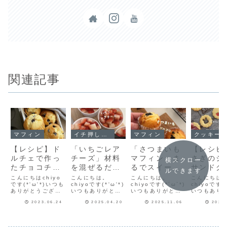
関連記事
マフィン
イチ押し！！
マフィン
クッキー
【レシピ】ド
「いちごレア
「さつまいも
【レシピ
ルチェで作っ
チーズ」材料
マフィン」ま
さぎのジ
横スクロー
たチョコチッ
を混ぜるだけ
るでスイート
サンドク
ルできます
プマフィン♥
の簡単レシピ
ポテトなマフ
ー🍓うさ
こんにちはchiyo
こんにちは。
こんにちは。
こんにちは
ふっくら可愛
です(*'ω'*)いつも
♡ひんやり濃
chiyoです(*'ω'*)
ィン♡簡単マ
chiyoです(*´ω`*)
抜き穴が
chiyoです(*
ありがとうござい
いつもありがとう
いつもありがとう
いつもあり
いもこもこマ
厚レアチーズ
フィンレシピ
い「ＵＳ
ます♪今日はチョコ
ございます♪ゼラチ
ございます♪さつま
ございます
フィンだよ♥
のレシピだ
だよ！
ッキー」
2023.06.24
2025.04.20
2025.11.06
2024
チップマフィンの
ンなしで作るレア
いも余っていませ
ー生地を花
レシピを紹介しま
チーズ♡カップで
んか？今回はさつ
いて、真ん
よ！
しいクッ
す(^-^)♥チョコチ
作るから簡単♪トッ
まいもをたっぷり
さぎ型で抜
レシピだ
ップマフィン♥♥♥
ピングもしやすい
使ったマフィンの
ＳＡうさの