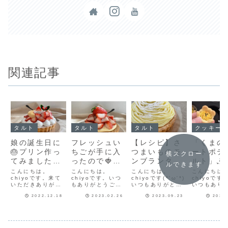
関連記事
タルト
タルト
タルト
クッキー
娘の誕生日に
フレッシュい
【レシピ】さ
「くまの
🎂プリン作っ
ちごが手に入
つまいものモ
ートポテ
横スクロー
てみました
ったので🍓冷
ンブランタル
ルト」ふ
ルできます
【プリンタル
凍保存のクッ
ト♡しっとり
と甘いス
こんにちは。
こんにちは。
こんにちは。
こんにちは
ト】
chiyoです。来て
キー生地消費
chiyoです。いつ
濃厚なさつま
chiyoです(*'ω'*)
トポテト
chiyoです(*
いただきありがと
もありがとうござ
いつもありがとう
いつもあり
♪【いちごタ
いもモンブラ
クサクク
うございます♪もう
います♪お気に入り
ございます♪先日さ
ございます
ルト】
ンクリーム♡
ー♡さつ
2022.12.18
2023.02.26
2023.09.23
2024
すぐ娘の誕生日🎂
のいちごハウスの
つまいもの裏ごし
さつまいも
プリンが好きな娘
いちごになかなか
をたくさんしたの
からいただ
とっても美味
もスイー
のためにプリンタ
出会えず…。昨日
で、今日はそれを
た。さっそ
しいタルトの
レシピだ
ルトを作ってみま
やっと手に入れる
使ってさつまいも
つにスイー
レシピだよ！
した。娘はプッチ
ことが出来ました
のモンブランタル
ト♡ちょっ