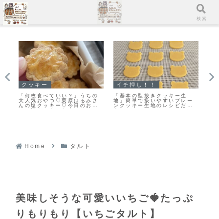
メニュー
検索
クッキー
イチ押し！！
イ
♥濃
「何枚食べていい？」うちの
「基本の型抜きクッキー生
【
作
大人気おやつ♡栗原はるみさ
地」簡単で扱いやすいプレー
良
んの塩クッキー♡今日のおや
ンクッキー生地のレシピだ
し
つは塩クッキーだよ！
よ！
ピ
Home
タルト
美味しそうな可愛いいちご🍓たっぷ
りもりもり【いちごタルト】