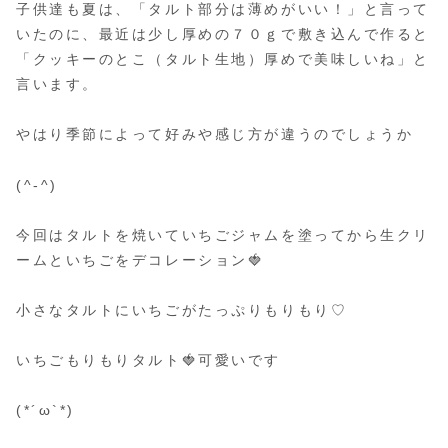
子供達も夏は、「タルト部分は薄めがいい！」と言って
いたのに、最近は少し厚めの７０ｇで敷き込んで作ると
「クッキーのとこ（タルト生地）厚めで美味しいね」と
言います。
やはり季節によって好みや感じ方が違うのでしょうか
(^-^)
今回はタルトを焼いていちごジャムを塗ってから生クリ
ームといちごをデコレーション🍓
小さなタルトにいちごがたっぷりもりもり♡
いちごもりもりタルト🍓可愛いです
(*´ω`*)