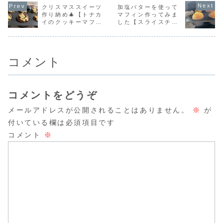
ンプリンが大好き
🍓フレッシュいち
トを作りました。
いいスイー
クリスマススイーツ
加塩バターを使って
なので、私は手作
ごとクッキー生地
さつまいものモン
トにしよう
作り納め🎄【トナカ
マフィン作ってみま
りプリンをほとん
でさっそくタルト
ブランタルトさっ
娘が学校か
イのクッキーマフィ
した【スライスチー
ど作ったことがな
を作ったよ大粒と
そくレシピの紹介
て、おやつ
いです。タルトに
小粒のミックスい
だよ♪♥さつまいも
っと食べら
ン】
ズマフィン】
大好きなプッチ...
ちごパックで、...
のモ...
うなか...
コメント
コメントをどうぞ
メールアドレスが公開されることはありません。
※
が
付いている欄は必須項目です
コメント
※