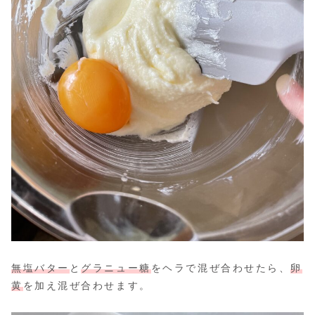
無塩バター
と
グラニュー糖
をヘラで混ぜ合わせたら、
卵
黄
を加え混ぜ合わせます。