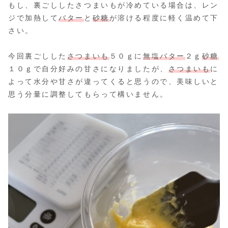
もし、裏ごししたさつまいもが冷めている場合は、レン
ジで加熱して
バター
と
砂糖
が溶ける程度に軽く温めて下
さい。
今回裏ごしした
さつまいも
５０ｇに
無塩バター
２ｇ
砂糖
１０ｇで自分好みの甘さになりましたが、
さつまいも
に
よって水分や甘さが違ってくると思うので、美味しいと
思う分量に調整してもらって構いません。