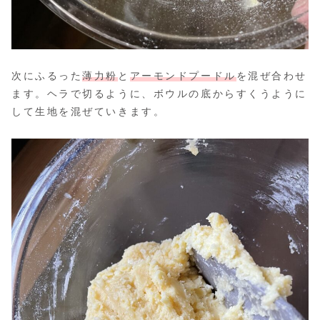
次にふるった
薄力粉
と
アーモンドプードル
を混ぜ合わせ
ます。ヘラで切るように、ボウルの底からすくうように
して生地を混ぜていきます。