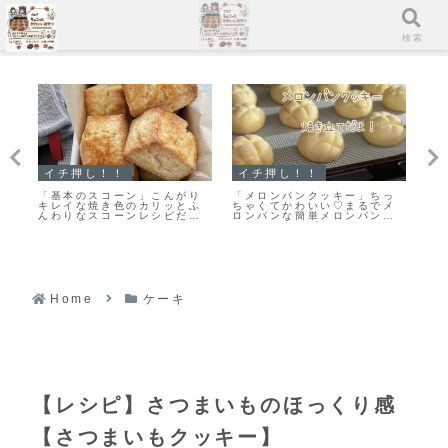
メニュー
検索
イチ押し！！
イチ押し！！
ス
と
「基本のスコーン」こんがり
「メロンパンクッキー」ちっ
「
原
キレイな焼き色のカリッとふ
ちゃくてかわいい♡まるでメ
リ
き
んわりなスコーンレシピだ
ロンパンな簡単メロンパンク
し
よ！
ッキーのレシピだよ！
Home
ケーキ
【レシピ】さつまいものほっくり感
【さつまいもクッキー】