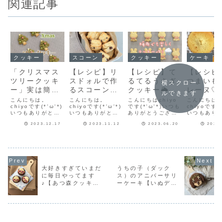
関連記事
クッキー
スコーン
クッキー
ケーキ
「クリスマス
【レシピ】リ
【レシピ】て
【レシピ
ツリークッキ
スドォルで作
るてるうさぎ
つまいも
横スクロー
ー」実は簡単
るスコーン♡
クッキー🌦梅
レーヌ♡
ルできます
に作れます🎄
やってみたら
雨でも楽しく
とりさつ
こんにちは。
こんにちは。
こんにちはchiyo
こんにちは
クリスマスク
chiyoです(*'ω'*)
めちゃくちゃ
chiyoです(*'ω'*)
クッキー作り
です(*'ω'*)いつも
も感がと
chiyoです(*
いつもありがとう
いつもありがとう
ありがとうござい
いつもあり
ッキーのレシ
美味しい♡お
♡
も美味し
ございます♪もうす
ございます♪私は粉
ます♪最近は気温も
ございます
ピだよ！
手軽スコーン
秋の味覚
2023.12.17
2023.11.12
2023.06.20
2023
ぐクリスマス🎄今
を買うとき、コッ
上がりクッキー作
いもが美味
日はおいしくてか
タさんでセールに
りも難しくなって
節です♡今
レシピだよ！
ドレーヌ
わいいオリジナル
なっているものを
きました。すぐに
つまいもマ
ピだよ！
クッキーを紹介し
買うことが多いで
生地がダレてしま
ヌのレシピ
ます♡インスタに
す。少し前に「リ
います。けれど梅
します。さ
作り方動画がある
スドォル」をセー
雨時期だから作れ
もマドレー
よよかったら見て
ルで購入していた
る「うさぎのてる
そくレシピ
大好きすぎていまだ
うちの子（ダック
みてね♪「クリスマ
のですが、すっか
てる坊主クッキ
よ♡♥ さ
に毎日やってます
ス）のアニバーサリ
スツリークッキ
り使うのを忘れて
ー」を思いついた
もマドレ
♪【あつ森クッキー
ーケーキ【いぬデコ
ー」作り方動画は
いて賞味期限が間
ので作ってみまし
♥※ポイン
こちら...
近にな...
た(...
が出来上...
特集】
ケーキ】