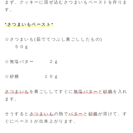
まず、クッキーに混ぜ込むさつまいもペーストを作りま
す。
*さつまいもペースト*
☆さつまいも(茹でてつぶし裏ごししたもの)
５０ｇ
☆無塩バター ２ｇ
☆砂糖 １０ｇ
さつまいも
を裏ごししてすぐに
無塩バター
と
砂糖
を入れ
ます。
そうすると
さつまいも
の熱で
バター
と
砂糖
が溶けて、す
ぐにペーストが出来上がります。