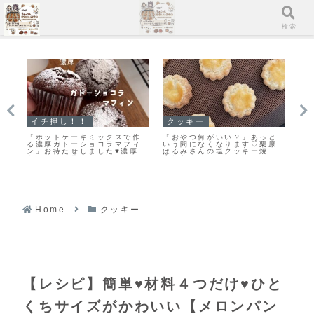
メニュー
検索
スコーン
クッキー
」あっと
手軽に作る♪とっても美味しい
「何枚食べていい？」うちの
す♡栗原
♡見た目もキレイなスコーン
大人気おやつ♡栗原はるみさ
キー焼き
作りのポイントだよ！
んの塩クッキー♡今日のおや
つは塩クッキーだよ！
Home
クッキー
【レシピ】簡単♥材料４つだけ♥ひと
くちサイズがかわいい【メロンパン