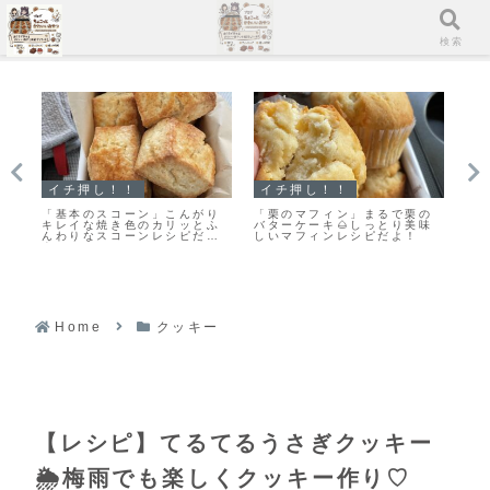
メニュー
検索
イチ押し！！
スコーン
マ
の
「基本の型抜きクッキー生
手軽に作る♪とっても美味しい
「
味
地」簡単で扱いやすいプレー
♡見た目もキレイなスコーン
ン
ンクッキー生地のレシピだ
作りのポイントだよ！
ン
よ！
Home
クッキー
【レシピ】てるてるうさぎクッキー
🌦梅雨でも楽しくクッキー作り♡