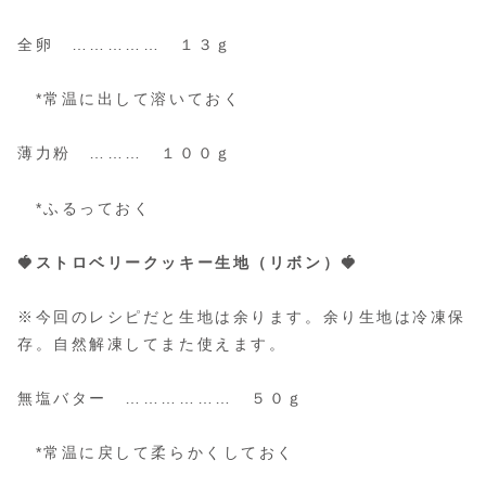
全卵 …………… １３ｇ
*常温に出して溶いておく
薄力粉 ……… １００ｇ
*ふるっておく
🍓ストロベリークッキー生地（リボン）🍓
※今回のレシピだと生地は余ります。余り生地は冷凍保
存。自然解凍してまた使えます。
無塩バター ……………… ５０ｇ
*常温に戻して柔らかくしておく