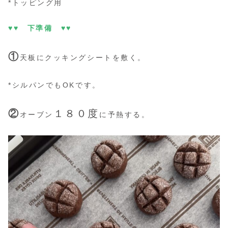
*トッピング用
♥♥ 下準備 ♥♥
①
天板にクッキングシートを敷く。
*シルパンでもOKです。
②
１８０度
オーブン
に予熱する。