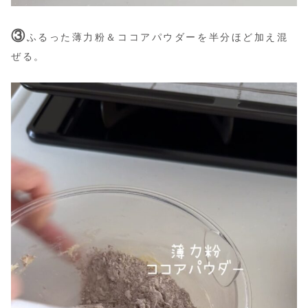
③
ふるった薄力粉＆ココアパウダーを半分ほど加え混
ぜる。