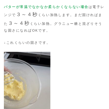
バターが常温でなかなか柔らかくならない場合
は電子レ
３～４秒
ンジで
くらい加熱します。まだ固ければま
３～４秒
た
くらい加熱。グラニュー糖と混ざりそう
な固さになればOKです。
↓これくらいの固さです。