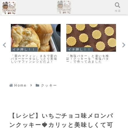
メニュー
検索
マフィン
クッキー
マ
すぐに作れる♥食べられる♥濃
「何枚食べていい？」うちの
「
厚ガトーショコラマフィン作
大人気おやつ♡栗原はるみさ
ン
りました！
んの塩クッキー♡今日のおや
ン
つは塩クッキーだよ！
Home
クッキー
【レシピ】いちごチョコ味メロンパ
ンクッキー🍓カリッと美味しくて可