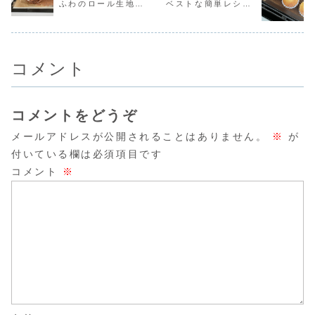
ふわのロール生地に
ベストな簡単レシピ
見てみてね♡イン
ら見てみてね
ちら！材料を混ぜ
かったら見
スタ...
♪【ク...
て寝...
ね♪...
生クリーム♡最高の
だよ！
組み合わせだよ！
コメント
コメントをどうぞ
メールアドレスが公開されることはありません。
※
が
付いている欄は必須項目です
コメント
※