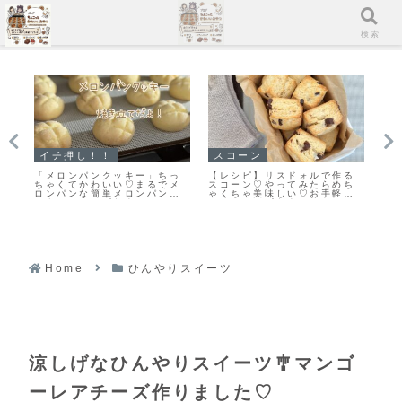
メニュー
検索
イチ押し！！
スコーン
イ
の
「メロンパンクッキー」ちっ
【レシピ】リスドォルで作る
【
味
ちゃくてかわいい♡まるでメ
スコーン♡やってみたらめち
良
ロンパンな簡単メロンパンク
ゃくちゃ美味しい♡お手軽ス
し
ッキーのレシピだよ！
コーンレシピだよ！
ピ
Home
ひんやりスイーツ
涼しげなひんやりスイーツ🎐マンゴ
ーレアチーズ作りました♡