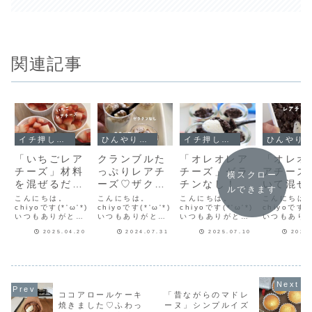
関連記事
イチ押し！！
ひんやりスイーツ
イチ押し！！
ひんやりスイーツ
「いちごレア
クランブルた
「オレオレア
「オレオ
チーズ」材料
っぷりレアチ
チーズ」ゼラ
アチーズ
横スクロー
を混ぜるだけ
ーズ♡ザクザ
チンなし！ホ
いて混ぜ
ルできます
の簡単レシピ
ク＆濃厚♡よ
イップクリー
ーく冷や
こんにちは。
こんにちは。
こんにちは。
こんにちは
♡ひんやり濃
chiyoです(*'ω'*)
ーく冷えたレ
chiyoです(*'ω'*)
ムで作る♡ザ
chiyoです(*'ω'*)
♡ザクザ
chiyoです(*
いつもありがとう
いつもありがとう
いつもありがとう
いつもあり
厚レアチーズ
アチーズのレ
クザクふわし
レオとレ
ございます♪ゼラチ
ございます♪ザクザ
ございます♪告知を
ございます
のレシピだ
シピだよ！
ゅわレアチー
ーズの簡
2025.04.20
2024.07.31
2025.07.10
2024
ンなしで作るレア
ククランブルをた
ひとつさせてね今
つで出来る
チーズ♡カップで
っぷり乗せたレア
週のフーディスト
ーズに、ザ
よ！
ズのレシピだ
シピだよ
作るから簡単♪トッ
チーズ♡今日は
ノートフーディス
オレオをト
よ！
ピングもしやすい
「クランブルたっ
トノートで記事を
グ！今日は
🍓シンプルな材料
ぷりレアチーズ」
連載させていただ
冷えた「オレ
でとってもおいし
のレシピを紹介し
いています♪第45
レアチーズ
いですよ！インス
ます(*´ω`*)イン
回は「昔ながらの
シピを紹介
ココアロールケーキ
「昔ながらのマドレ
タに作り方動画が
スタに作り方動画
マドレーヌ」マド
♡インスタ
焼きました♡ふわっ
ーヌ」シンプルイズ
あるわよかったら
があるよよかった
レーヌレシピはこ
方動画があ