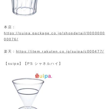
本店：
https://suipa.package.co.jp/shopdetail/0000000
00076/
楽天：
https://item.rakuten.co.jp/suipa/c000477/
【suipa】【PS シャネルハイ】