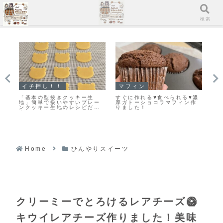
メニュー
検索
イチ押し！！
マフィン
ス
ィ
「基本の型抜きクッキー生
すぐに作れる♥食べられる♥濃
「
ィ
地」簡単で扱いやすいプレー
厚ガトーショコラマフィン作
リ
ンクッキー生地のレシピだ
りました！
し
よ！
Home
ひんやりスイーツ
クリーミーでとろけるレアチーズ🥝
キウイレアチーズ作りました！美味