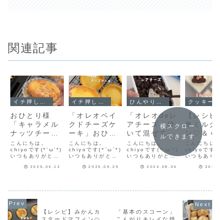
関連記事
イチ押し！！
イチ押し！！
ひんやりスイーツ
クッキー
おひとり様
「オレオベイ
「オレオdeレ
【レシピ
「キャラメル
クドチーズケ
アチーズ」砕
単ミルク
横スクロー
ナッツチーズ
ーキ」おひと
いて混ぜてよ
ン♡＆く
ルできます
ケーキ」濃厚
り様♡濃厚ベ
ーく冷やして
さくらん
こんにちは。
こんにちは。
こんにちは。
こんにちは
チーズケーキ
chiyoです(*'ω'*)
イクドチーズ
chiyoです(*´ω`*)
♡ザクザクオ
chiyoです(*'ω'*)
ッキー🍒
chiyoです(*
いつもありがとう
いつもありがとう
いつもありがとう
いつもあり
にカリッとナ
ケーキのレシ
レオとレアチ
やり美味
ございます♪「おひ
ございます♪ザクザ
ございます♪材料３
ございます
ッツが香ばし
ピだよ！
ーズの簡単レ
スイーツ
2025.04.12
2025.09.29
2024.08.04
2023
とり様ベイクドチ
ク食感のオレオと
つで出来るレアチ
簡単ミルク
ーズケーキ」にキ
濃厚なベイクドチ
ーズに、ザクザク
のレシピで
い♡ベイクド
シピだよ！
ました！
ャラメルナッツを
ーズケーキがとっ
オレオをトッピン
こへ私らし
チーズケーキ
のせて焼きました
てもよく合う！以
グ！今日はよーく
ジナル型抜
のレシピだ
✨キャラメルナッ
前のおひとり様ベ
冷えた「オレオde
キーをアレ
ツは無塩バター、
イクドチーズケー
レアチーズ」のレ
てみました(^
よ！
グラニュー糖、は
キの改良版レシ
シピを紹介します
ンスタに作
【レシピ】みかんカ
「基本のスコーン」
ちみつを沸騰させ
ピ。ひとつあたり
♡インスタに作り
画があるよ
スタードマフィン🍊
こんがりキレイな焼
てナッツを加える
のボリュームが出
方動画があるよよ
たら見てみ