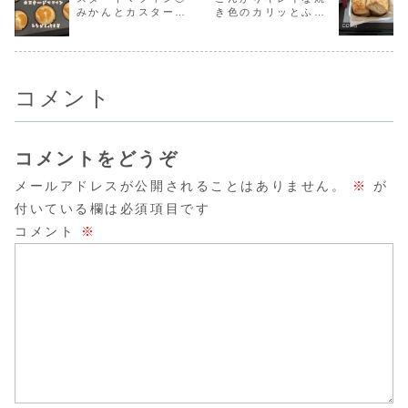
みかんとカスタード
き色のカリッとふん
だけ！インスタに
るように作ってみ
かったら見てみて
♪【くまの
作り方...
ました！...
ね♪...
ん...
がベストマッチ♡冷
わりなスコーンレシ
やして美味しいマフ
ピだよ！
ィンだよ！
コメント
コメントをどうぞ
メールアドレスが公開されることはありません。
※
が
付いている欄は必須項目です
コメント
※