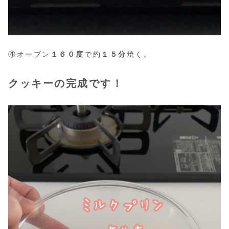
④オーブン
１６０度
で約
１５分
焼く。
クッキーの完成です！