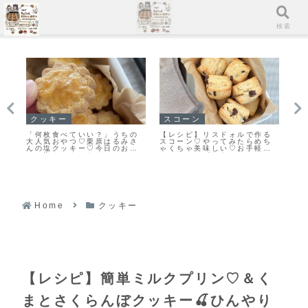
メニュー
検索
クッキー
スコーン
マ
と
「何枚食べていい？」うちの
【レシピ】リスドォルで作る
「
原
大人気おやつ♡栗原はるみさ
スコーン♡やってみたらめち
ン
き
んの塩クッキー♡今日のおや
ゃくちゃ美味しい♡お手軽ス
ン
つは塩クッキーだよ！
コーンレシピだよ！
Home
クッキー
【レシピ】簡単ミルクプリン♡＆く
まとさくらんぼクッキー🍒ひんやり