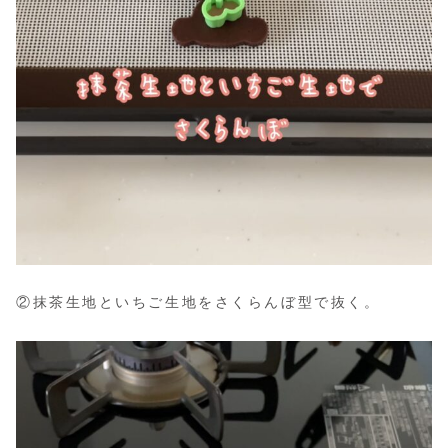
②抹茶生地といちご生地をさくらんぼ型で抜く。