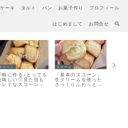
ケーキ
タルト
パン
お菓子作り
プロフィール
はじめまして
お問合せ
イチ押し！！
スコーン
イチ押
「無塩バター」と違
【レシピ】リスドォ
「メ
いを検証！クッキー
ルで作るスコーン♡
ー」
を「有塩バター」で
やってみたらめちゃ
わい
作ってみました
くちゃ美味しい♡お
ンパ
手軽スコーンレシピ
パン
だよ！
ピだ