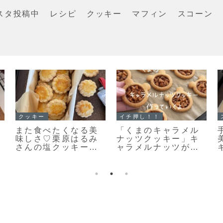
スタ投稿中
レシピ
クッキー
マフィン
スコーン
クッキー
クッキー
「おやつ何がい
「何枚食べてい
い？」あっという間
い？」うちの大人気
になくなります♡栗
おやつ♡栗原はるみ
原はるみさんの塩ク
さんの塩クッキー♡
ッキー焼きました！
今日のおやつは塩ク
ッキーだよ！