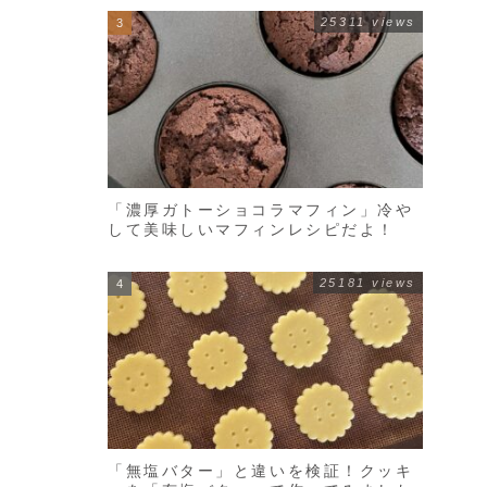
25311 views
「濃厚ガトーショコラマフィン」冷や
して美味しいマフィンレシピだよ！
25181 views
「無塩バター」と違いを検証！クッキ