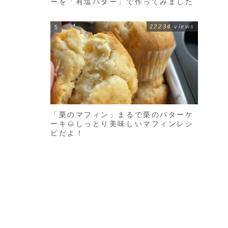
ーを「有塩バター」で作ってみました
22234 views
「栗のマフィン」まるで栗のバターケ
ーキ🌰しっとり美味しいマフィンレシ
ピだよ！