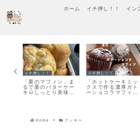
ホーム
イチ押し！！
イン
イチ押し！！
イチ押し！！
ン」
【レシピ】お手軽ス
「基本のスコーン」
った
コーン改良版♡さら
こんがりキレイな焼
とな
に美味しくなりまし
き色のカリッとふん
だ
た♡お手軽スコーン
わりなスコーンレシ
のレシピだよ！
ピだよ！
Home
クッキー