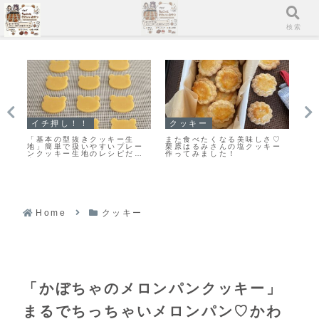
メニュー
検索
マフィン
スコーン
イ
♡
「濃厚ガトーショコラマフィ
【レシピ】お手軽スコーン♡
「
ー
ン」冷やして美味しいマフィ
うちにある材料ですぐ出来る
バ
ンレシピだよ！
♡材料５つでお手軽スコーン
し
レシピだよ！
Home
クッキー
「かぼちゃのメロンパンクッキー」
まるでちっちゃいメロンパン♡かわ