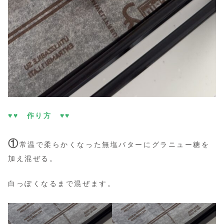
♥♥ 作り方 ♥♥
①
常温で柔らかくなった無塩バターにグラニュー糖を
加え混ぜる。
白っぽくなるまで混ぜます。