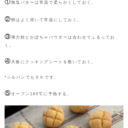
①
無塩バターは常温で柔らかくしておく。
②
卵はよく溶いて常温にしておく。
③
薄力粉とかぼちゃパウダーは合わせてふるってお
く。
④
天板にクッキングシートを敷いておく。
*シルパンでもＯＫです。
⑤
オーブン180℃に予熱する。