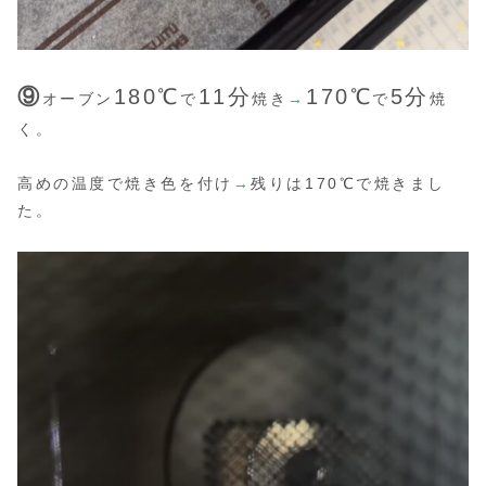
⑨
180℃
11分
170
℃
5分
オーブン
で
焼き
→
で
焼
く。
高めの温度で焼き色を付け
→
残りは170℃で焼きまし
た。