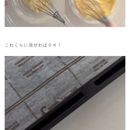
これくらい混ぜればＯＫ！