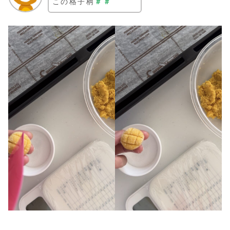
この格子柄
＃＃