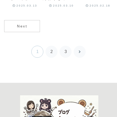
メルナッツ♡
子レンジで簡
りおいしいマ
2025.03.13
2025.03.10
2025.02.18
簡単マフィン
単♡つやつや
フィン作り♡
レシピだよ！
とろりんカス
何度も作った
タードクリー
から伝えたい
ムのレシピだ
お菓子作りの
Next
よ！
話だよ！
1
2
3
次
へ