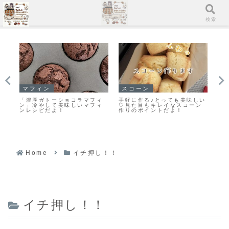
メニュー
検索
マフィン
スコーン
イ
♥濃
「濃厚ガトーショコラマフィ
手軽に作る♪とっても美味しい
「
作
ン」冷やして美味しいマフィ
♡見た目もキレイなスコーン
証
ンレシピだよ！
作りのポイントだよ！
ー
Home
イチ押し！！
イチ押し！！