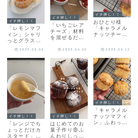
イチ押し！！
イチ押し！！
イチ押し！！
おひとり様
「いちごレア
「キャラメル
「レモンマフ
チーズ」材料
ナッツチーズ
ィン」シャリ
を混ぜるだけ
ケーキ」濃厚
っとグラスア
の簡単レシピ
チーズケーキ
ローが爽やか
♡ひんやり濃
2025.05.03
2025.04.20
2025.04.12
にカリッとナ
おいしい🍋ふ
厚レアチーズ
ッツが香ばし
んわりしっと
のレシピだ
い♡ベイクド
り簡単マフィ
よ！
チーズケーキ
ンレシピだ
のレシピだ
よ！
よ！
イチ押し！！
「キャラメル
ナッツマフィ
イチ押し！！
イチ押し！！
ン」ふわっと
「レンジでち
はじめてのお
マフィンにカ
ょっとだけカ
菓子作り⑧ふ
リッとキャラ
スタード」電
んわりしっと