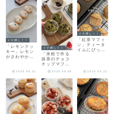
ズのレシピだ
シピだよ！
単マフィンレ
よ！
シピだよ！
イチ押し！！
「紅茶マフィ
イチ押し！！
ン」ティータ
「レモンクッ
イチ押し！！
イムにぴった
キー」レモン
「米粉で作る
り✨紅茶香る
がさわやか🍋
抹茶のチョコ
ふんわりマフ
ひとくちサイ
チップマフィ
ィン♡簡単マ
ズのかわいい
ン」抹茶とチ
フィンレシピ
クッキー♡簡
2025.06.21
2025.06.06
2025.05.22
ョコチップが
だよ！
単クッキーレ
最高によく合
シピだよ！
う♡ふわっふ
わマフィンレ
シピだよ！