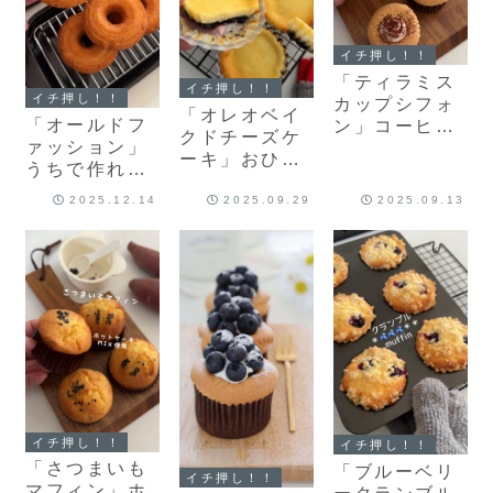
イチ押し！！
「ティラミス
イチ押し！！
イチ押し！！
カップシフォ
「オレオベイ
「オールドフ
ン」コーヒー
クドチーズケ
ァッション」
香るシフォン
ーキ」おひと
うちで作れる
生地にティラ
り様♡濃厚ベ
カリカリしっ
ミス風クリー
イクドチーズ
2025.12.14
2025.09.29
2025.09.13
とり♡オール
ムをたっぷり
ケーキのレシ
ドファッショ
♡カップシフ
ピだよ！
ンのレシピだ
ォンのレシピ
よ！
だよ！
イチ押し！！
イチ押し！！
「さつまいも
「ブルーベリ
イチ押し！！
マフィン」ホ