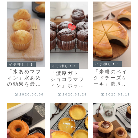
イチ押し！！
イチ押し！！
イチ押し！！
「米粉のベイ
「水あめマフ
「濃厚ガトー
クドチーズケ
ィン」水あめ
ショコラマフ
ーキ」濃厚な
の効果を最大
ィン」ホット
めらか！厚み
に発揮✨イチ
ケーキミック
2026.06.06
2026.01.28
2026.01.13
のあるベイク
押しマフィン
スと板チョコ
ドチーズケー
レシピを2つ
で作るリッチ
キのレシピだ
紹介！
なマフィンレ
よ！
シピだよ！