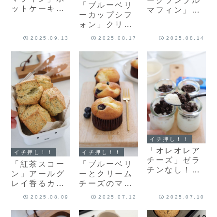
ークランブル
「ブルーベリ
ットケーキミ
マフィン」ザ
ーカップシフ
ックスで作る
クザクとふん
ォン」クリー
とってもおい
わりしっとり
ムたっぷりと
しいさつまい
食感がクセに
2025.09.13
2025.08.17
2025.08.14
ろけるような
ものマフィン
なる♡簡単マ
カップシフォ
♡簡単マフィ
フィンレシピ
ン♡ふわっふ
ンレシピだ
だよ！
わカップシフ
よ！
ォンのレシピ
だよ！
イチ押し！！
「オレオレア
イチ押し！！
イチ押し！！
チーズ」ゼラ
「紅茶スコー
「ブルーベリ
チンなし！ホ
ン」アールグ
ーとクリーム
イップクリー
レイ香るカリ
チーズのマフ
ムで作る♡ザ
ッとふんわり
ィン」ホット
2025.08.09
2025.07.12
2025.07.10
クザクふわし
スコーン♡簡
ケーキミック
ゅわレアチー
単スコーンレ
スで作る♡簡