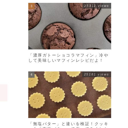
25311 views
「濃厚ガトーショコラマフィン」冷や
して美味しいマフィンレシピだよ！
25181 views
「無塩バター」と違いを検証！クッキ