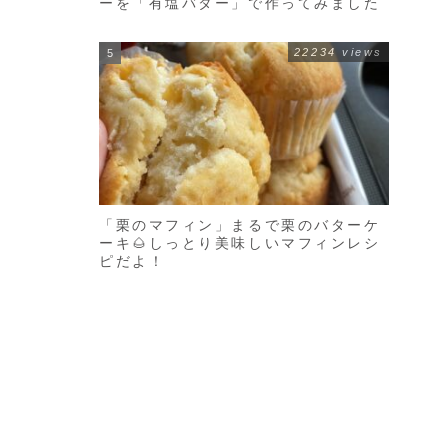
ーを「有塩バター」で作ってみました
22234 views
「栗のマフィン」まるで栗のバターケ
ーキ🌰しっとり美味しいマフィンレシ
ピだよ！