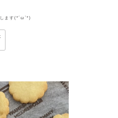
ます(*´ω`*)
よ