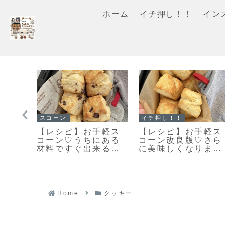
ホーム
イチ押し！！
イン
イチ押し！！
マフィン
クッ
「栗のマフィン」ま
すぐに作れる♥食べ
で扱
るで栗のバターケー
れる♥濃厚ガトーシ
ンク
キ🌰しっとり美味し
コラマフィン作りま
シピ
いマフィンレシピだ
した！
よ！
Home
クッキー