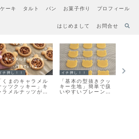
ケーキ
タルト
パン
お菓子作り
プロフィール
はじめまして
お問合せ
クッキー
スコーン
クッキ
また食べたくなる美
【レシピ】リスドォ
「お
味しさ♡栗原はるみ
ルで作るスコーン♡
い？
さんの塩クッキー作
やってみたらめちゃ
にな
ってみました！
くちゃ美味しい♡お
原は
手軽スコーンレシピ
ッキ
だよ！