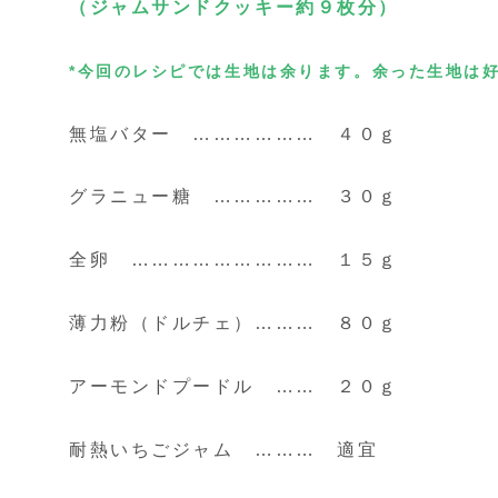
（ジャムサンドクッキー約９枚分）
*今回のレシピでは生地は余ります。余った生地は
無塩バター ……………… ４０ｇ
グラニュー糖 …………… ３０ｇ
全卵 ……………………… １５ｇ
薄力粉（ドルチェ）……… ８０ｇ
アーモンドプードル …… ２０ｇ
耐熱いちごジャム ……… 適宜