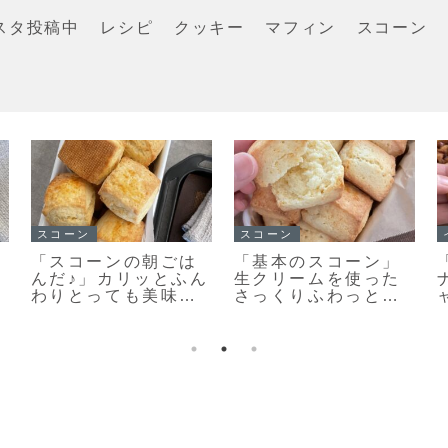
スタ投稿中
レシピ
クッキー
マフィン
スコーン
スコーン
クッキー
ら
手軽に作る♪とっても
「何枚食べてい
ョ
美味しい♡見た目も
い？」うちの大人気
キレイなスコーン作
おやつ♡栗原はるみ
りのポイントだよ！
さんの塩クッキー♡
今日のおやつは塩ク
ッキーだよ！