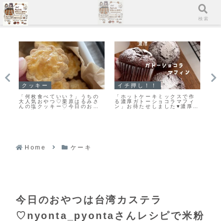
メニュー
検索
マフィン
イチ押し！！
イ
作
「濃厚ガトーショコラマフィ
「無塩バター」と違いを検
【
ィ
ン」冷やして美味しいマフィ
証！クッキーを「有塩バタ
良
厚ガ
ンレシピだよ！
ー」で作ってみました
し
シ
ピ
Home
ケーキ
今日のおやつは台湾カステラ
♡nyonta_pyontaさんレシピで米粉