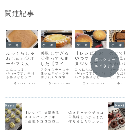
関連記事
ケーキ
ケーキ
ケーキ
ケーキ
ふっくらしゅ
美味しすぎる
【レシピ】お
のせて焼
わしゅわ♡オ
♡作ってみま
やつマドレー
けで見た
横スクロー
ーヤマくんで
した【スイー
ヌ♡シンプル
かわいい
ルできます
作る【台湾カ
トポテトチー
で簡単♡おや
♡【ロー
こんにちは。
スライスチーズを
こんにちは。
ロータスク
ステラ】
chiyoです。今日
ズケーキ】
使ったスイーツを
つにピッタリ
chiyoです(*'ω'*)
ブラウニ
をいただい
もありがとうござ
作りたくて検索し
いつもありがとう
で、ずっと
なマドレーヌ
います♪ブログでお
ていたら、山本ゆ
ございます♪今日の
になってい
レシピだよ！
2023.03.21
2022.11.05
2024.04.25
2022
話するのはお久し
りさんのスイート
おやつはマドレー
タスブラウ
ぶりの台湾カステ
ポテトチーズケー
ヌ♡マスカルポー
作りました
ラ。久しぶりと言
キのレシピを見つ
ネで作る✨とって
かく作るな
っても写真に撮っ
けて早速作ってみ
も美味しいマドレ
いい型で♡co
ていないだけで、
ました(*´ω`*)レ
ーヌです(´艸｀*)
さんで購入
台湾カステラは何
シピではボトムが
無塩バターとも混
たハートの
度か焼いていまし
ビスケットです
ざりやすく焼き上
ルに茶色の
た(^-^)台湾カステ
が、いつもの型抜
がりもふんわり♡
ングシート
【レシピ】抹茶香る
焼きドーナツチョコ
ラ好きの娘からの
きクッキー生地が
出来上がった生地
てブラウニ
メロンパンクッキー
♡美味しいからまた
リクエストで作る
冷凍庫にあったの
は寝かさずすぐに
を流し込み
♡生地をコロコロ丸
作りました♡ホット
ことが多...
でそれを使い...
焼...
タスクッキー
めて作る♡楽しいク
ケーキミックスで作