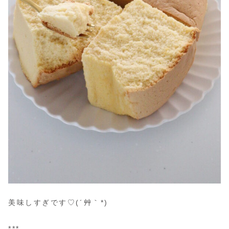
美味しすぎです♡(´艸｀*)
***