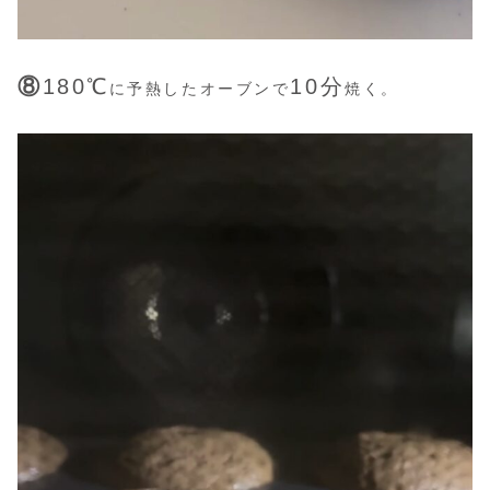
⑧
180℃
10分
に予熱したオーブンで
焼く。