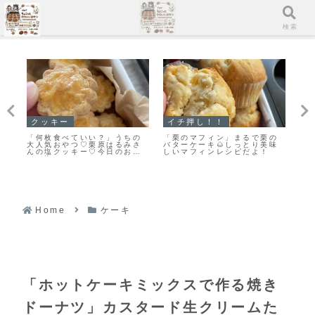
メニュー
検索
スコーン
スコーン
イ
の
「スコーンの朝ごはんだ♪」カ
【レシピ】お手軽スコーン♡
「
味
リッとふんわりとっても美味
うちにある材料ですぐ出来る
ち
しい♡スコーン焼きました！
♡材料５つでお手軽スコーン
ロ
レシピだよ！
ッ
Home
ケーキ
「ホットケーキミックスで作る焼き
ドーナツ」カスタード生クリームた