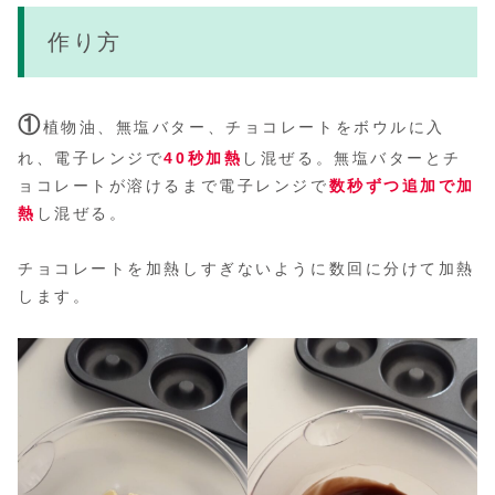
作り方
①
植物油、無塩バター、チョコレートをボウルに入
れ、電子レンジで
40秒加熱
し混ぜる。無塩バターとチ
ョコレートが溶けるまで電子レンジで
数秒ずつ
追加で
加
熱
し混ぜる。
チョコレートを加熱しすぎないように数回に分けて加熱
します。