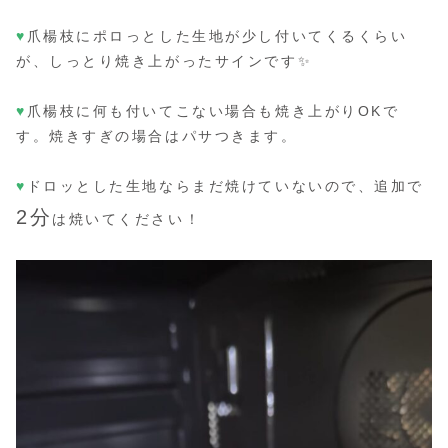
♥
爪楊枝にポロっとした生地が少し付いてくるくらい
が、しっとり焼き上がったサインです✨
♥
爪楊枝に何も付いてこない場合も焼き上がりOKで
す。焼きすぎの場合はパサつきます。
♥
ドロッとした生地ならまだ焼けていないので、追加で
2分
は焼いてください！