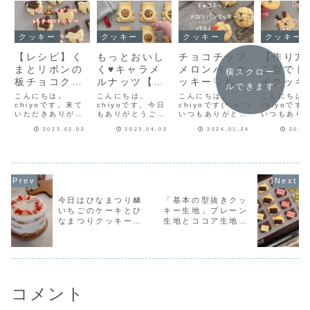
クッキー
クッキー
クッキー
クッキー
【レシピ】く
もっとおいし
チョコチップ
【作り方
まとリボンの
く♥キャラメ
メロンパンク
こ型でト
横スクロー
板チョコクッ
ルナッツ【く
ッキー♡ちっ
イクッキ
ルできます
キー♡重ねて
まのくるみキ
ちゃくてかわ
ってみま
こんにちは。
こんにちは。
こんにちは。
こんにちは
焼くだけ簡単
chiyoです。来て
ャラメルクッ
chiyoです。今日
いい♡バレン
chiyoです(*'ω'*)
🎄サクサ
chiyoです(*
いただきありがと
もありがとうござ
いつもありがとう
いつもあり
レシピだよ！
キー】
タインにもお
味しい♡
うございます♪もう
います♪くま型クッ
ございます♪久しぶ
ございます
すすめクッキ
デア無限
2023.02.02
2023.04.02
2024.01.24
2023
２月ですね。バレ
キーと花型クッキ
りにメロンパンク
ー作りをよ
ンタインには手作
ーを組み合わせ
ッキーを作りまし
すが、ねこ
ーレシピだ
抜きクッ
りチョコを作られ
て、くるみキャラ
た。チョコチップ
まり使って
よ！
レシピだ
ますか？今日は作
メルクッキーを作
とコーティングチ
ことに気が
っているだけでも
りました(^-^)今回
ョコレートでバレ
した。角を
楽しくなるよう
のくるみキャラメ
ンタインにもぴっ
らトナカイ
な、簡単で美味し
ルナッツはくるみ
たりなクッキーに
にならない
い板チョコクッキ
多めキャラメル少
仕上げました🍫イ
やってみよ
今日はひなまつり🎎
「基本の型抜きクッ
ーの紹介です。イ
なめの配合♥ただ
ンスタに作り方動
こ型でトナ
いちごのケーキとひ
キー生地」プレーン
ンスタのリールに
いまもっとおいし
画があるよよかっ
ッキーを作
なまつりクッキーで
生地とココア生地を
作り方動画をあ
くキャラメ...
たら見...
ました...
げ...
お祝いしました！
同時に作る！簡単レ
シピを紹介します
コメント