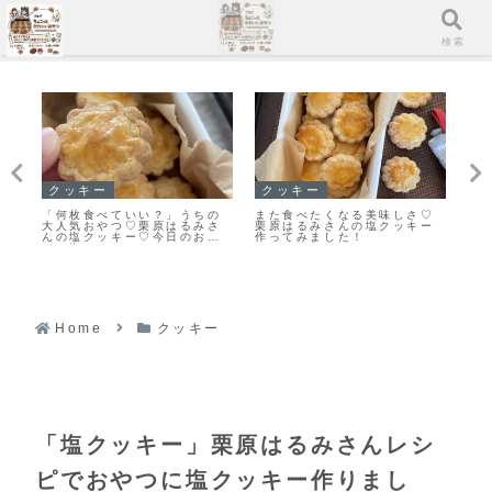
メニュー
検索
スコーン
スコーン
なる美味しさ♡
【レシピ】リスドォルで作る
「基本のスコーン」生ク
んの塩クッキー
スコーン♡やってみたらめち
ムを使ったさっくりふわ
た！
ゃくちゃ美味しい♡お手軽ス
なスコーンレシピだよ！
コーンレシピだよ！
Home
クッキー
「塩クッキー」栗原はるみさんレシ
ピでおやつに塩クッキー作りまし