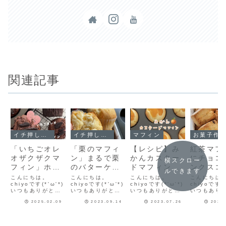
関連記事
イチ押し！！
イチ押し！！
マフィン
お菓子作
「いちごオレ
「栗のマフィ
【レシピ】み
紅茶マフ
オザクザクマ
ン」まるで栗
かんカスター
にチョコ
横スクロー
フィン」ホッ
のバターケー
ドマフィン🍊
ンクスコ
ルできます
トケーキミッ
キ🌰しっとり
みかんとカス
ン、米粉
こんにちは。
こんにちは。
こんにちは。
こんにちは
クスで作るザ
chiyoです(*'ω'*)
美味しいマフ
chiyoです(*'ω'*)
タードがベス
chiyoです(*'ω'*)
ーズケー
chiyoです(*
いつもありがとう
いつもありがとう
いつもありがとう
いつもあり
クザクマフィ
ィンレシピだ
トマッチ♡冷
最近作っ
ございます♪告知を
ございます♪今日は
ございます♪暑い夏
ございます
ン♡簡単マフ
よ！
やして美味し
菓子を紹
2025.02.09
2023.09.14
2023.07.26
2025
ひとつさせてね今
栗のマフィンを作
でも食べたくなる
ひとつさせ
週のフーディスト
りました🌰まるで
🎐みかんが食欲そ
週のフーデ
ィンレシピだ
いマフィンだ
ます！
ノートフーディス
しっとり栗のバタ
そる🍊冷やして美
ノートフー
よ！
よ！
トノートで記事を
ーケーキ♡マフィ
味しいマフィン♡
トノートで