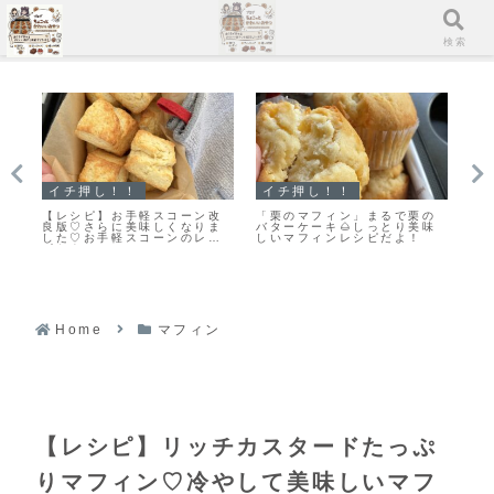
メニュー
検索
イチ押し！！
イチ押し！！
ス
ク
【レシピ】お手軽スコーン改
「栗のマフィン」まるで栗の
「
が
良版♡さらに美味しくなりま
バターケーキ🌰しっとり美味
ム
す
した♡お手軽スコーンのレシ
しいマフィンレシピだよ！
な
！
ピだよ！
Home
マフィン
【レシピ】リッチカスタードたっぷ
りマフィン♡冷やして美味しいマフ