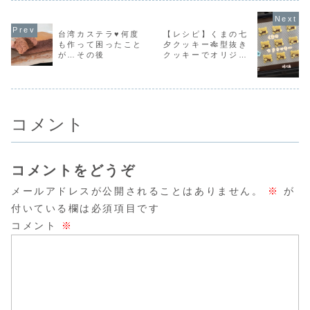
連載させていただ
ンに混ぜ込む栗の
そんなマフィンを
の記事を連
いています♪第23
甘煮の作り方①生
目指して作ってみ
ていただい
回は「生ドーナツ
栗を茹でる。②栗
ました。インスタ
す♪第53回
とチョコクランチ
の中身をスプーン
に作り方動画があ
ルーベリー
台湾カステラ♥何度
【レシピ】くまの七
ドーナツ」生ドー
で取り出し、粗く
るよよかったら見
ブルマフィ
も作って困ったこと
夕クッキー🎋型抜き
ナツとチョコクラ
つぶす。③砂糖と
てみてね♪【みかん
ランブルマ
が…その後
クッキーでオリジナ
ンチ...
少量の...
カス...
はこ...
ルクッキー作り♡
コメント
コメントをどうぞ
メールアドレスが公開されることはありません。
※
が
付いている欄は必須項目です
コメント
※