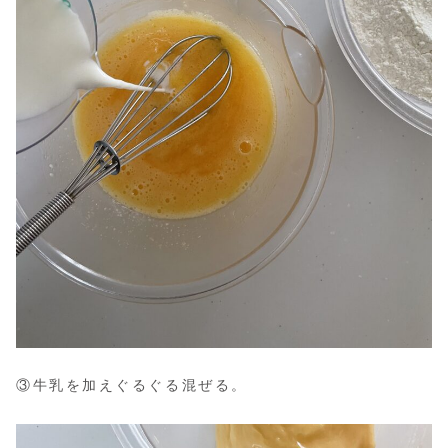
③牛乳を加えぐるぐる混ぜる。