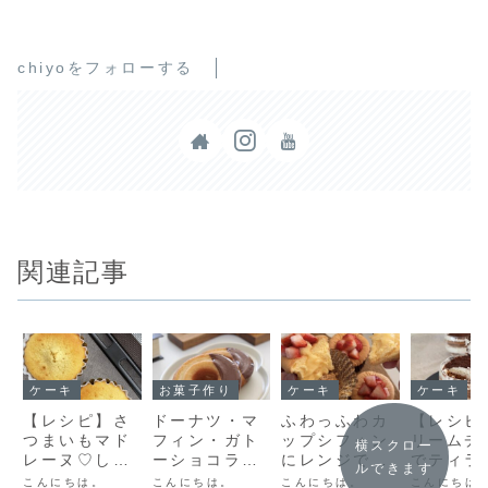
chiyoをフォローする
関連記事
ケーキ
お菓子作り
ケーキ
ケーキ
【レシピ】さ
ドーナツ・マ
ふわっふわカ
【レシピ
つまいもマド
フィン・ガト
ップシフォン
リームチ
横スクロー
レーヌ♡しっ
ーショコラ♡
にレンジで作
でティラ
ルできます
とりさつまい
最近作ったお
る簡単カスタ
♥カップ
こんにちは。
こんにちは。
こんにちは。
こんにちは