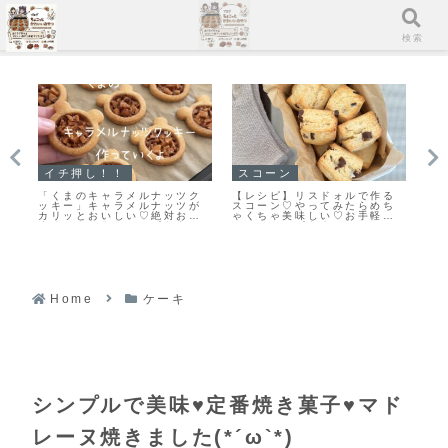
メニュー
検索
クッキー
スコーン
イ
る
また食べたくなる美味しさ♡
「基本のスコーン」生クリー
「
ち
栗原はるみさんの塩クッキー
ムを使ったさっくりふわっと
地
ス
作ってみました！
なスコーンレシピだよ！
ン
よ
Home
ケーキ
シンプルで美味♥定番焼き菓子♥マド
レーヌ焼きました(*´ω`*)