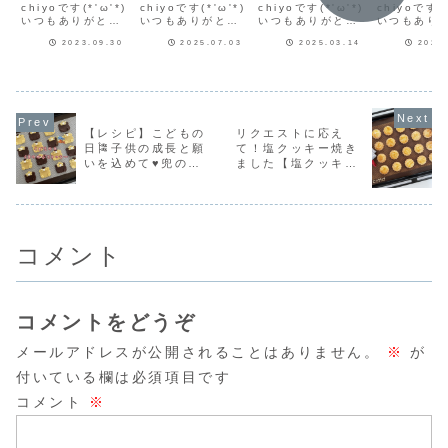
も感がとって
chiyoです(*'ω'*)
やつをまとめ
chiyoです(*'ω'*)
ードをたっぷ
chiyoです(*'ω'*)
るとって
chiyoです(*
いつもありがとう
いつもありがとう
いつもありがとう
いつもあり
も美味しい♡
て紹介しま
り♡「カスタ
味しい♥
ございます♪さつま
ございます♪告知を
ございます♪告知を
ございます
秋の味覚のマ
す！
ードたっぷり
ラミスレ
2023.09.30
2025.07.03
2025.03.14
2023
いもが美味しい季
ひとつさせてね今
ひとつさせてね今
クリームチ
節です♡今日はさ
週のフーディスト
週のフーディスト
作るカップ
ドレーヌレシ
シフォン」レ
だよ！
つまいもマドレー
ノートフーディス
ノートフーディス
ミスのレシ
ピだよ！
シピもありま
ヌのレシピを紹介
トノートで記事を
トノートで記事を
介します。
す！
します。さつまい
連載させていただ
連載させていただ
で作るので
もマドレーヌさっ
いています♪第44
いています♪第28
スポンジと
そくレシピの紹介
回は「レモンクッ
回は「米粉マフィ
ミスクリー
【レシピ】こどもの
リクエストに応え
よ♡♥ さつまい
キー」レモンクッ
ン」米粉マフィン
ねるだけ！
日🎏子供の成長と願
て！塩クッキー焼き
もマドレーヌ
キーはこちら！型
はこちら！やさし
タに作り方
いを込めて♥兜のお
ました【塩クッキ
♥※ポイント生地
のいらないクッキ
い風味、やさしい
あるよよか
が出来上...
ー作...
焼き...
見てみ...
菓子作りました【く
ー】
まのかぶとクッキ
ー】
コメント
コメントをどうぞ
メールアドレスが公開されることはありません。
※
が
付いている欄は必須項目です
コメント
※