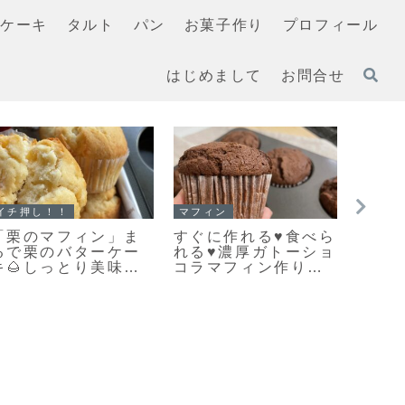
ケーキ
タルト
パン
お菓子作り
プロフィール
はじめまして
お問合せ
スコーン
イチ押し！！
イチ押
【レシピ】お手軽ス
「メロンパンクッキ
「ホ
コーン♡うちにある
ー」ちっちゃくてか
クス
材料ですぐ出来る♡
わいい♡まるでメロ
ーシ
材料５つでお手軽ス
ンパンな簡単メロン
ン」
コーンレシピだよ！
パンクッキーのレシ
た♥
ピだよ！
ラマ
だよ