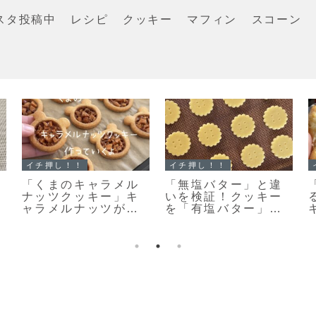
スタ投稿中
レシピ
クッキー
マフィン
スコーン
マフィン
スコーン
「濃厚ガトーショコ
【レシピ】リスドォ
ラマフィン」冷やし
ルで作るスコーン♡
て美味しいマフィン
やってみたらめちゃ
レシピだよ！
くちゃ美味しい♡お
手軽スコーンレシピ
だよ！