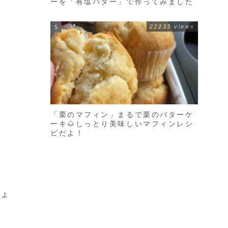
ーを「有塩バター」で作ってみました
22233 views
「栗のマフィン」まるで栗のバターケ
ーキ🌰しっとり美味しいマフィンレシ
ピだよ！
しょ