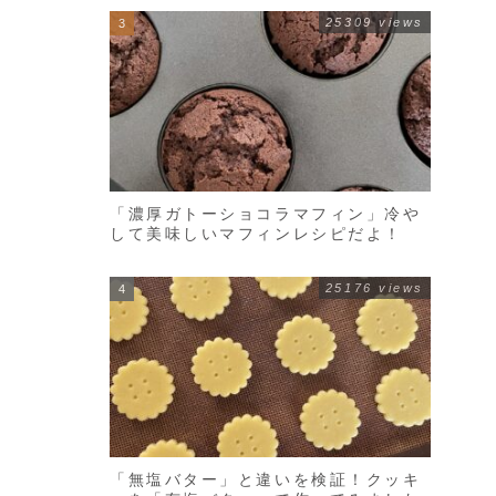
25309 views
「濃厚ガトーショコラマフィン」冷や
して美味しいマフィンレシピだよ！
25176 views
「無塩バター」と違いを検証！クッキ