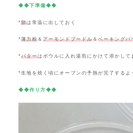
◆◆
下準備◆◆
*
卵
は常温に出しておく
*
薄力粉
＆
アーモンドプードル
＆
ベーキングパ
*
バター
はボウルに入れ湯煎にかけて溶かして
*生地を焼く頃にオーブンの予熱が完了するよ
◆◆
作り方◆◆