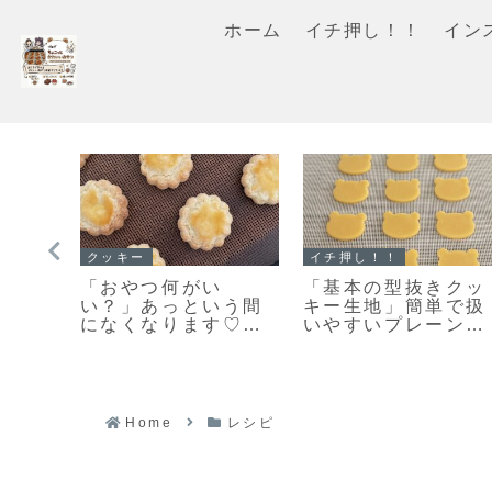
ホーム
イチ押し！！
イン
イチ押し！！
クッキー
食べら
「基本のスコーン」
「何枚食べてい
ーショ
こんがりキレイな焼
い？」うちの大人気
りま
き色のカリッとふん
おやつ♡栗原はるみ
わりなスコーンレシ
さんの塩クッキー♡
ピだよ！
今日のおやつは塩ク
ッキーだよ！
Home
レシピ