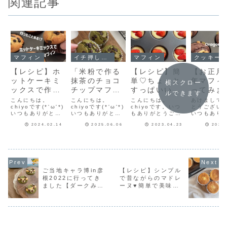
関連記事
マフィン
イチ押し！！
マフィン
クッキー
【レシピ】ホ
「米粉で作る
【レシピ】簡
【お正月
ットケーキミ
抹茶のチョコ
単♡ちょっと
年マフィ
横スクロー
ックスで作る
チップマフィ
すっぱいいち
ってみま
ルできます
マフィン♡あ
ン」抹茶とチ
ごもホワイト
🐲今年も
こんにちは。
こんにちは。
こんにちは。
あけまして
っという間に
chiyoです(*'ω'*)
ョコチップが
chiyoです(*'ω'*)
チョコで美味
chiyoです。いつ
しくお願
とうござい
いつもありがとう
いつもありがとう
もありがとうござ
いつもあり
出来てしまい
最高によく合
しくアレンジ
たします
ございます♪まず最
ございます♪告知を
います(^-^)スーパ
ございます(*'
ます♡お手軽
う♡ふわっふ
🍓【いちごホ
2024.02.14
2025.06.06
2023.04.23
2024
初にお知らせで
ひとつさせてね今
ーに小粒いちごが
今年は辰年で
す。フーディスト
週のフーディスト
お手頃価格で並ぶ
可愛い辰の
マフィンレシ
わマフィンレ
ワイトチョコ
ノートさまに私の
ノートフーディス
時期がやってきま
を作りたく
ピだよ！
シピだよ！
マフィン】
レシピを掲載して
トノートで記事を
した♪そろそろいち
うしようか
いただきました！
連載させていただ
ごも終わっちゃう
(*´ω`*)や
バレンタインデー
いています♪第40
のかなと寂しくも
作るなら食
にかわいく焼きた
回は「キャラメル
なりますが、まだ
ものを作ろ
ご当地キャラ博in彦
【レシピ】シンプル
い！chiyoさんの
ナッツ」キャラメ
手に入る時期だか
い、子供達
根2022に行ってき
で昔ながらのマドレ
クッキーレシピフ
ルナッツレシピは
らこそ作ろうと思
気のチョコ
ました【ダークみき
ーヌ♥簡単で美味し
ーディストノート
こちら！材料4
っていたマフィン
マフィンと
さま...
つ！小...
🍓小粒い...
ー...
ゃんクッキー】
い定番の焼き菓子♥