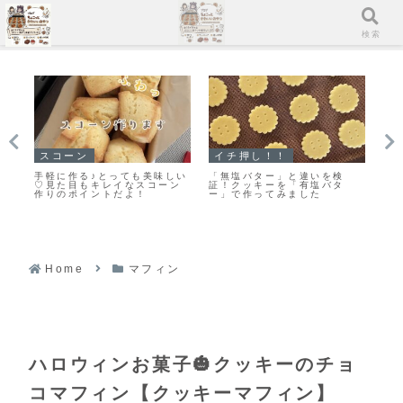
メニュー
検索
スコーン
マフィン
ク
【レシピ】お手軽スコーン♡
すぐに作れる♥食べられる♥濃
「
うちにある材料ですぐ出来る
厚ガトーショコラマフィン作
い
♡材料５つでお手軽スコーン
りました！
は
レシピだよ！
ま
Home
マフィン
ハロウィンお菓子🎃クッキーのチョ
コマフィン【クッキーマフィン】