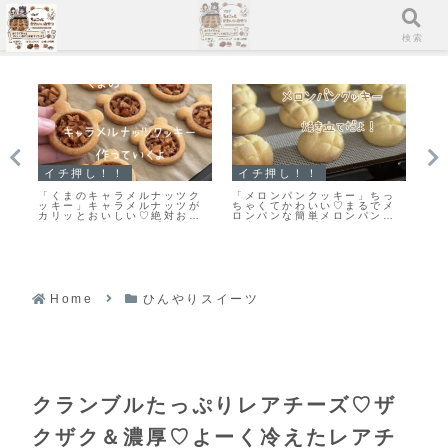
メニュー
検索
！！
イチ押し！！
スコーン
ンクッキー」ちっ
「基本の型抜きクッキー生
【レシピ】リスドォ
わいい♡まるでメ
地」簡単で扱いやすいプレー
スコーン♡やってみ
簡単メロンパンク
ンクッキー生地のレシピだ
ゃくちゃ美味しい♡
シピだよ！
よ！
コーンレシピだよ！
Home
ひんやりスイーツ
クランブルたっぷりレアチーズ♡ザ
クザク＆濃厚♡よーく冷えたレアチ