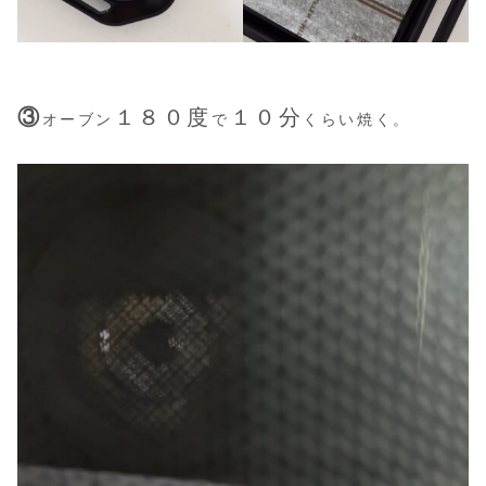
③
１８０度
１０分
オーブン
で
くらい焼く。