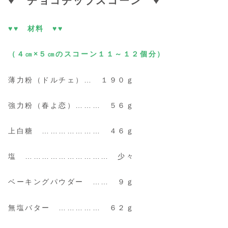
♥ チョコチップスコーン ♥
♥♥ 材料 ♥♥
（４㎝×５㎝のスコーン１１～１２個分）
薄力粉（ドルチェ）… １９０ｇ
強力粉（春よ恋）……… ５６ｇ
上白糖 ………………… ４６ｇ
塩 ………………………… 少々
ベーキングパウダー …… ９ｇ
無塩バター …………… ６２ｇ