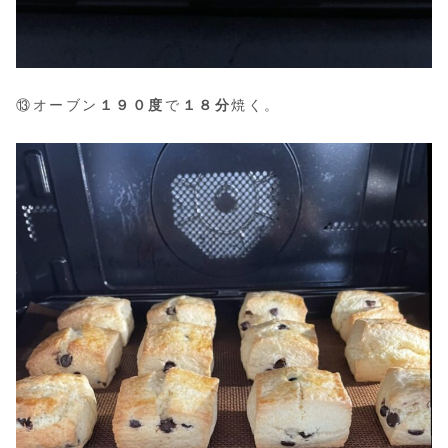
⑬オーブン
１９０度
で
１８分
焼く。