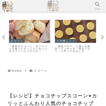
メニュー
検索
クッキー
イチ押し！！
マ
「おやつ何がいい？」あっと
「くまのキャラメルナッツク
「
いう間になくなります♡栗原
ッキー」キャラメルナッツが
ン
はるみさんの塩クッキー焼き
カリッとおいしい♡絶対おす
ン
ました！
すめのクッキーレシピだよ！
Home
スコーン
【レシピ】チョコチップスコーン♥カ
リッとふんわり人気のチョコチップ