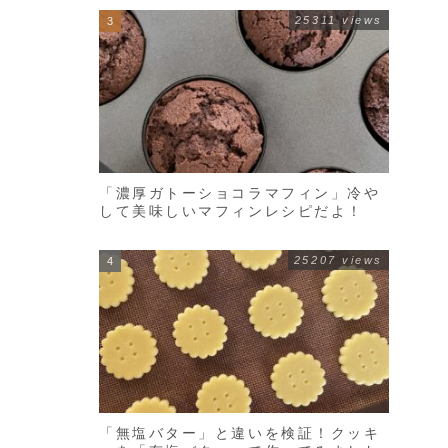
25311 views
「濃厚ガトーショコラマフィン」冷や
して美味しいマフィンレシピだよ！
25207 views
「無塩バター」と違いを検証！クッキ