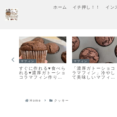
ホーム
イチ押し！！
イン
スコーン
イチ押し！！
ッキ
「スコーンの朝ごは
「基本の型抜きクッ
てか
んだ♪」カリッとふん
キー生地」簡単で扱
メロ
わりとっても美味し
いやすいプレーンク
ロン
い♡スコーン焼きま
ッキー生地のレシピ
レシ
した！
だよ！
Home
クッキー