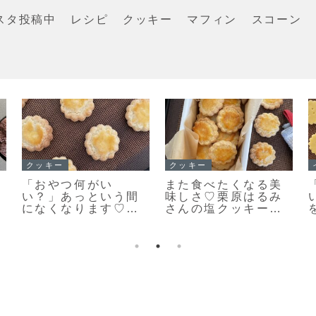
スタ投稿中
レシピ
クッキー
マフィン
スコーン
イチ押し！！
スコーン
「栗のマフィン」ま
「基本のスコーン」
るで栗のバターケー
生クリームを使った
キ🌰しっとり美味し
さっくりふわっとな
いマフィンレシピだ
スコーンレシピだ
よ！
よ！