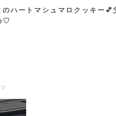
のハートマシュマロクッキー💕
め♡
す♡