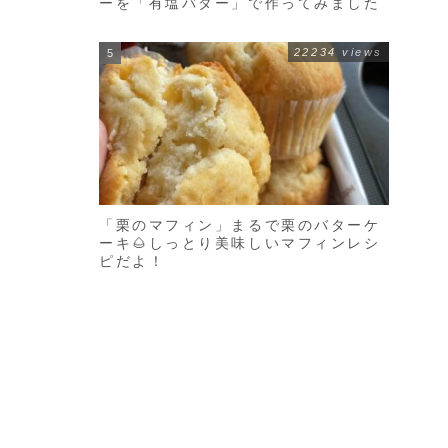
ーを「有塩バター」で作ってみました
22234 views
「栗のマフィン」まるで栗のバターケ
ーキ🌰しっとり美味しいマフィンレシ
ピだよ！