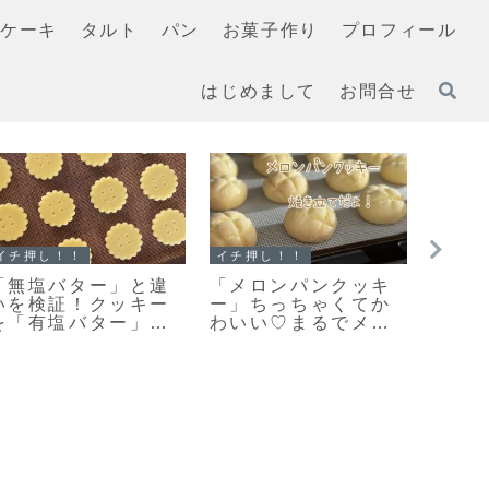
ケーキ
タルト
パン
お菓子作り
プロフィール
はじめまして
お問合せ
スコーン
クッキー
イチ押
【レシピ】リスドォ
「何枚食べてい
「ホ
ルで作るスコーン♡
い？」うちの大人気
クス
やってみたらめちゃ
おやつ♡栗原はるみ
ーシ
くちゃ美味しい♡お
さんの塩クッキー♡
ン」
手軽スコーンレシピ
今日のおやつは塩ク
た♥
だよ！
ッキーだよ！
ラマ
だよ