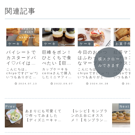
関連記事
ケーキ
ケーキ
ケーキ
お菓子作
パイシートで
巨峰をポン！
今日のおやつ
紅茶マフ
カスタードパ
ひとくちで食
はふわっふわ
にチョコ
横スクロー
イ♡パイはパ
べたい【巨峰
なマーブルシ
ンクスコ
ルできます
リパリ！カス
のカップケー
フォンサンド
ン、米粉
こんにちは。
カップケーキを
こんにちは。
こんにちは
タードたっぷ
chiyoです(*'ω'*)
キ】
cottaさんで購入
🍓お店のケー
chiyoです(*'ω'*)
ーズケー
chiyoです(*
いつもありがとう
したミニマフィン
いつもありがとう
いつもあり
り♡簡単カス
キみたいに可
最近作っ
ございます♪冷凍パ
型で焼いて、ホイ
ございます♪今日は
ございます
タードパイの
愛いおうちお
菓子を紹
2024.07.13
2022.09.07
2024.04.28
2025
イシートを使った
ップクリームをぐ
マーブルシフォン
ひとつさせ
「カスタードパ
るぐる絞り、その
サンドを作りまし
週のフーデ
レシピだよ！
やつ出来まし
ます！
イ」♡カスタード
中に巨峰をポン！
た♡***いちごのシ
ノートフー
た♡
クリームは電子レ
巨峰ひとつでは物
フォンサンドのレ
トノートで
ンジで簡単に作れ
足りないかな？と
シピあります。よ
の記事を連
ちゃいます♪インス
思い、皮をむいた
かったらご覧下さ
ていただい
タに作り方動画が
巨峰もカットして
い♪♥手に持ってガ
す♪第53回
あまりにも可愛くて
【レシピ】モンブラ
あるわよかったら
ボリュームアップ
ブっと食べたい
ルーベリー
♡作ってみました
ンの土台にオスス
見てみてね♡【パ
♡ひとくちサイズ
【いちごのシフォ
ブルマフィ
【ディズニーキャラ
メ！【モンブラン用
イシートでカスタ
のカップケーキな
ンサンド】いちご
ランブルマ
ードパ...
んだけど、巨峰...
の...
はこ...
ケーキ】
カップケーキ】