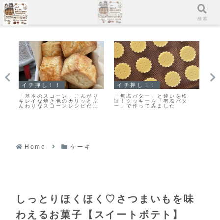
メニュー
検索
イチ押し！！
イチ押し！！
ク
の
「基本のスコーン」こんがり
「無塩バター」と違いを検
「
味
キレイな焼き色のカリッとふ
証！クッキーを「有塩バタ
い
んわりなスコーンレシピだ
ー」で作ってみました
は
よ！
ま
Home
ケーキ
しっとりほくほく♡さつまいもを味
わえるお菓子【スイートポテト】