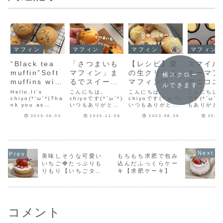
マフィン
マフィン
マフィン
マフィン
“Black tea
「さつまいも
【レシピ】栗
スマイル
muffin”Soft
マフィン」ま
の生クリーム
キーマフ
横スクロー
muffins with
るでスイート
マフィン♡む
でニコニ
ルできます
the scent of
ポテトなマフ
き栗を使った
おやつタ
Hello.It's
こんにちは。
こんにちは。
こんにちはch
black
chiyo(*'ω'*)Tha
ィン♡簡単マ
chiyoです(*´ω`*)
秋色マフィン
chiyoです(*'ω'*)
はいかが
です(*´ω`*
nk you as
いつもありがとう
いつもありがとう
もありがと
tea♡It’s a
フィンレシピ
レシピだよ！
♡【チョ
always♪There
ございます♪さつま
ございます♪生クリ
います♪久
simple
だよ！
ートクッ
2025.06.02
2025.11.06
2023.08.29
2023
is a video on
いも余っていませ
ームマフィンにむ
クッキーマ
how to make it
んか？今回はさつ
き栗を混ぜ込ん
を作りまし
muffin
マフィン
on
まいもをたっぷり
だ、お手軽栗マフ
油で作るチ
recipe!英語
instagram.Take
使ったマフィンの
ィンのレシピです
ートマフィ
版リクエスト
a look if you
レシピです。さつ
🌰ポイントはむき
ッキーを乗
like♡Insta...
まいもはゆでてビ
栗を生地に混ぜ込
いています
にお応えしま
美味しそうな可愛い
もちもち求肥で包み
ニール袋でつぶす
むこと☆後乗せだ
で作ってい
した！
いちご🍓たっぷりも
込んだふっくらケー
だけ！さつまいも
と栗が固くなって
冷やしても
をゴロゴロ感じら
しまいます。イン
りません(^-
りもり【いちごタル
キ【求肥ケーキ】
れるマフィンで
スタに作り方動画
スタに作り方
ト】
す。イン...
があるよ...
コメント