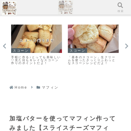
メニュー
検索
イチ押し！！
マフィン
マ
ー
「無塩バター」と違いを検
すぐに作れる♥食べられる♥濃
「
と
証！クッキーを「有塩バタ
厚ガトーショコラマフィン作
ン
ー」で作ってみました
りました！
ン
Home
マフィン
加塩バターを使ってマフィン作って
みました【スライスチーズマフィ