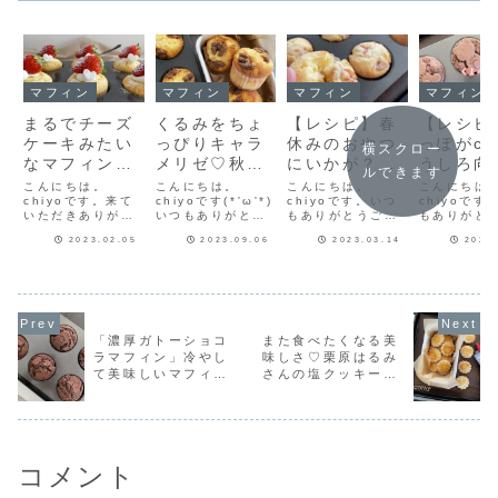
マフィン
マフィン
マフィン
マフィン
まるでチーズ
くるみをちょ
【レシピ】春
【レシピ
ケーキみたい
っぴりキャラ
休みのおやつ
っぽがcu
横スクロー
なマフィン
メリゼ♡秋色
にいかが？甘
うしろ向
ルできます
♡【チーズケ
くるみマフィ
酸っぱさが絶
まのチョ
こんにちは。
こんにちは。
こんにちは。
こんにちは
ーキマフィ
chiyoです。来て
ン焼きまし
chiyoです(*'ω'*)
品の焼き菓子
chiyoです。いつ
ートマフ
chiyoです
いただきありがと
いつもありがとう
もありがとうござ
もありがと
ン】
た！
レシピ♡【い
【くまの
うございます♪私は
ございます♪今日は
います(^-^)最近フ
います♪米
ちごホワイト
コレート
2023.02.05
2023.09.06
2023.03.14
2023
ベイクドチーズケ
米油とバターを使
レッシュいちごを
チョコレー
ーキが大好きなの
ったマフィンに、
マフィンに入れて
ィンにくま
チョコマフィ
ィン】
ですが、子供達は
ちょっぴりキャラ
一緒に焼くのには
ーを乗せて
ン】
マフィンの方が好
メリゼしたくるみ
まっています🍓🍓
焼きました
きなようです。で
を乗せて焼いてみ
もともとはアップ
クッキーの
もチーズケーキが
ました♡米油とバ
ルパイやフルーツ
レートマフ
食べたい！そんな
ターのマフィンレ
を焼いたものは、
少し前にも
「濃厚ガトーショコ
また食べたくなる美
時はチーズケーキ
シピあります。よ
それほど好きでは
います🐻今
ラマフィン」冷やし
味しさ♡栗原はるみ
マフィンを焼きま
かったらご覧下さ
ありませんでした
っぽが可愛
て美味しいマフィン
さんの塩クッキー作
す(^^)今日はフレ
い♪（板チョコ入り
(^^;私はマフィン
ろ向きくま
ッシュいち...
です...
が大好...
てみました♡
レシピだよ！
ってみました！
コメント