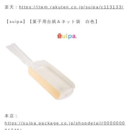
楽天：
https://item.rakuten.co.jp/suipa/c113133/
【suipa】【菓子用台紙＆ネット袋 白色】
本店：
https://suipa.package.co.jp/shopdetail/0000000