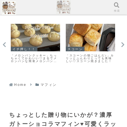
メニュー
検索
クッキー
スコーン
イ
」カ
「何枚食べていい？」うちの
「基本のスコーン」生クリー
「
味
大人気おやつ♡栗原はるみさ
ムを使ったさっくりふわっと
る
！
んの塩クッキー♡今日のおや
なスコーンレシピだよ！
ン
つは塩クッキーだよ！
ト
ピ
Home
マフィン
ちょっとした贈り物にいかが？濃厚
ガトーショコラマフィン♥可愛くラッ