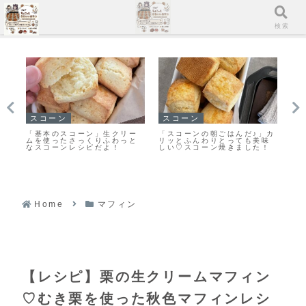
メニュー
検索
クッキー
マフィン
イ
」カ
また食べたくなる美味しさ♡
すぐに作れる♥食べられる♥濃
「
味
栗原はるみさんの塩クッキー
厚ガトーショコラマフィン作
る
！
作ってみました！
りました！
ン
ト
ピ
Home
マフィン
【レシピ】栗の生クリームマフィン
♡むき栗を使った秋色マフィンレシ