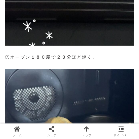
⑦オーブン
１８０度
で
２３分
ほど焼く。
ホーム
シェア
トップ
サイドバー