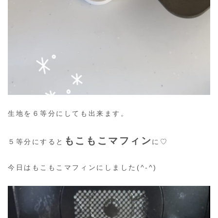
生地を６等分にしても出来ます。
もこもこマフィン
５等分にすると
に♡
今日はもこもこマフィンにしました(^-^)