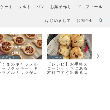
ケーキ
タルト
パン
お菓子作り
プロフィール
はじめまして
お問合せ
イチ押し！！
イチ押し！！
クッキ
【レシピ】お手軽ス
「基本の型抜きクッ
「お
コーン改良版♡さら
キー生地」簡単で扱
い？
に美味しくなりまし
いやすいプレーンク
にな
た♡お手軽スコーン
ッキー生地のレシピ
原は
のレシピだよ！
だよ！
ッキ