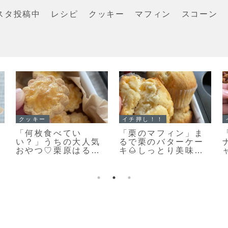
スタ投稿中
レシピ
クッキー
マフィン
スコーン
スコーン
スコーン
「スコーンの朝ごは
手軽に作る♪とっても
んだ♪」カリッとふん
美味しい♡見た目も
わりとっても美味し
キレイなスコーン作
い♡スコーン焼きま
りのポイントだよ！
した！