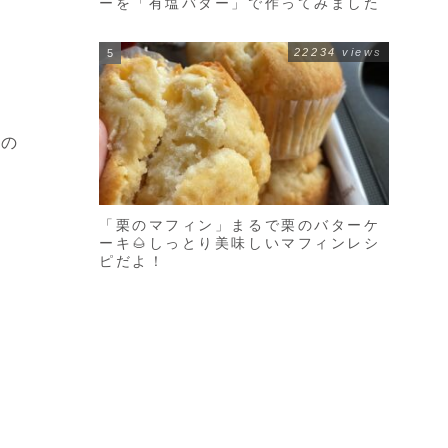
ーを「有塩バター」で作ってみました
22234 views
んの
「栗のマフィン」まるで栗のバターケ
ーキ🌰しっとり美味しいマフィンレシ
ピだよ！