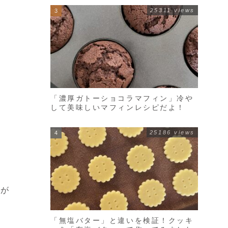
25311 views
「濃厚ガトーショコラマフィン」冷や
して美味しいマフィンレシピだよ！
25186 views
。
子が
「無塩バター」と違いを検証！クッキ