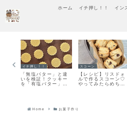
ホーム
イチ押し！！
イン
クッキー
マフィン
軽ス
また食べたくなる美
「濃厚ガトーショコ
ある
味しさ♡栗原はるみ
ラマフィン」冷やし
る♡
さんの塩クッキー作
て美味しいマフィン
軽ス
ってみました！
レシピだよ！
よ！
Home
お菓子作り