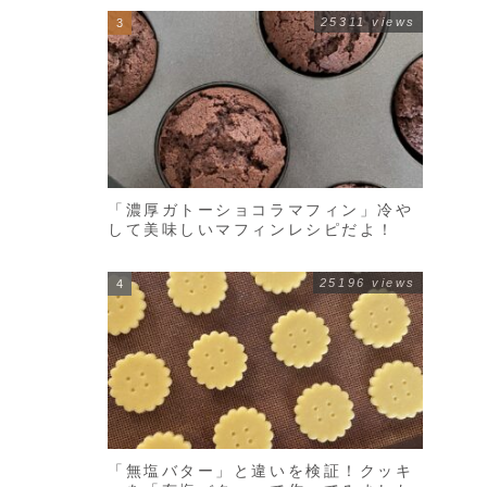
25311 views
「濃厚ガトーショコラマフィン」冷や
して美味しいマフィンレシピだよ！
25196 views
「無塩バター」と違いを検証！クッキ