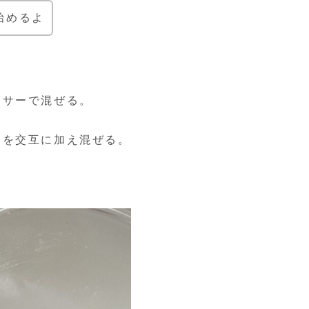
始めるよ
キサーで混ぜる。
ムを交互に加え混ぜる。