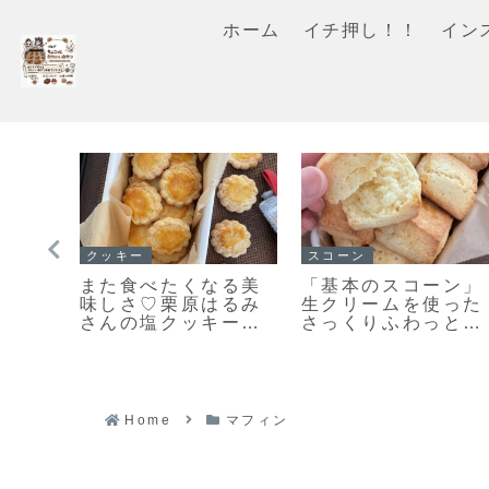
ホーム
イチ押し！！
イン
イチ押し！！
イチ押し！！
何がい
「メロンパンクッキ
「くまのキャ
っという間
ー」ちっちゃくてか
ナッツクッキ
ります♡栗
わいい♡まるでメロ
ャラメルナッ
さんの塩ク
ンパンな簡単メロン
リッとおいし
きました！
パンクッキーのレシ
対おすすめの
ピだよ！
ーレシピだよ
Home
マフィン