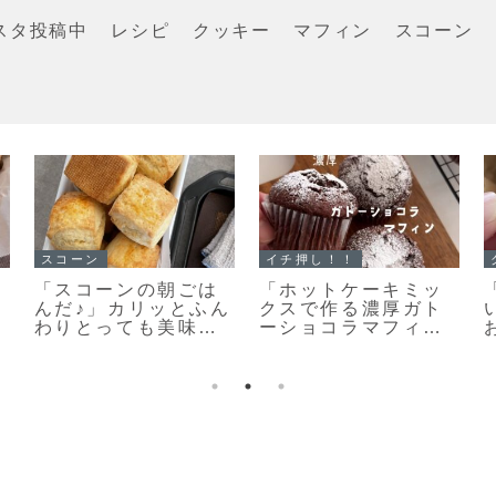
スタ投稿中
レシピ
クッキー
マフィン
スコーン
マフィン
スコーン
ラメル
すぐに作れる♥食べら
手軽に作る♪とっ
ー」キ
れる♥濃厚ガトーショ
美味しい♡見た目
ツがカ
コラマフィン作りま
キレイなスコーン
い♡絶
した！
りのポイントだよ
クッキ
！