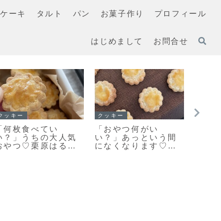
ケーキ
タルト
パン
お菓子作り
プロフィール
はじめまして
お問合せ
イチ押し！！
マフィン
ても
「基本のスコーン」
「濃厚ガトーショコ
も
こんがりキレイな焼
ラマフィン」冷やし
作
き色のカリッとふん
て美味しいマフィン
！
わりなスコーンレシ
レシピだよ！
ピだよ！