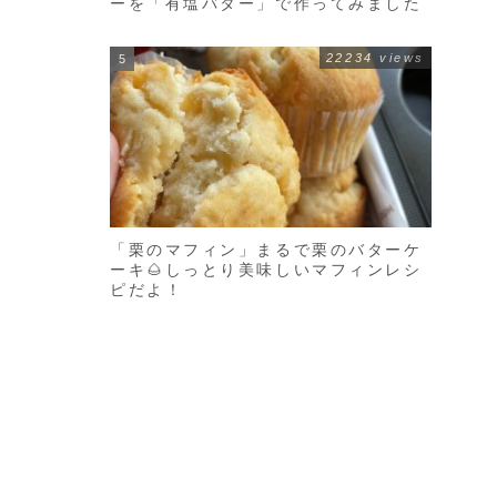
ーを「有塩バター」で作ってみました
22234 views
「栗のマフィン」まるで栗のバターケ
ーキ🌰しっとり美味しいマフィンレシ
ピだよ！