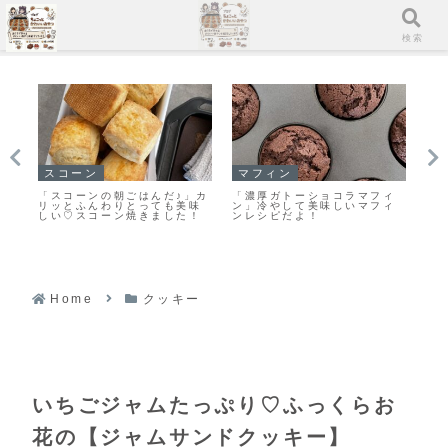
メニュー
検索
スコーン
マフィン
ク
♥濃
「スコーンの朝ごはんだ♪」カ
「濃厚ガトーショコラマフィ
ま
作
リッとふんわりとっても美味
ン」冷やして美味しいマフィ
栗
しい♡スコーン焼きました！
ンレシピだよ！
作
Home
クッキー
いちごジャムたっぷり♡ふっくらお
花の【ジャムサンドクッキー】