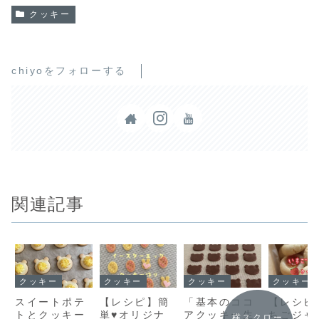
クッキー
chiyoをフォローする
関連記事
クッキー
クッキー
クッキー
クッキー
スイートポテ
【レシピ】簡
「基本のココ
【レシピ
トとクッキー
単♥オリジナ
アクッキー生
ちごジャ
横スクロー