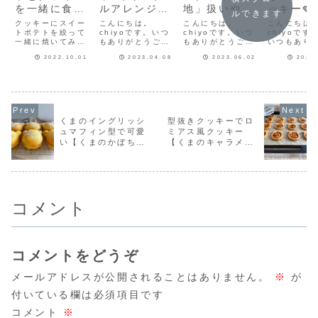
を一緒に食べ
ルアレンジし
地」扱いやす
ッキー🍓
ルできます
たい！【スイ
てみて【イー
いクッキー生
ムとよく
クッキーにスイー
こんにちは。
こんにちは。
こんにちは
ートポテトク
トポテトを絞って
スターエッグ
chiyoです。いつ
地♥クッキー
chiyoです。いつ
♡サクッ
chiyoです(*
一緒に焼いてみま
もありがとうござ
もありがとうござ
いつもあり
ッキー】
クッキー】
作りのアイデ
単クッキ
した。スイートポ
います♪今日はイー
います♪私のオリジ
ございます
ア広がるよ！
シピだよ
2022.10.01
2023.04.08
2023.06.02
2023
テトは絞り出しや
スタークッキー第
ナルクッキー作り
ろクッキー
すいように、少し
二弾です🥚🥚昨日
によく登場する
扱いやすく
柔らかめに作りま
のうさぎのおなか
「ココアクッキー
くる季節…
した。さつまいも
に乗せたイースタ
生地」分量と作り
てもまだ今
に砂糖と無塩バタ
ーエッグクッキー
方レシピを分かり
し暑かった
ー、卵黄を入れて
が思ったより目立
やすく見直しまし
(;'∀')クッ
練り、柔らかさは
たなかったので(^-
た(^-^)基本のココ
暑い時期に
くまのイングリッシ
型抜きクッキーでロ
牛乳で調整しま
^;今日はイースタ
アクッキー生地さ
は生地がす
ュマフィン型で可愛
ミアス風クッキー
す。絞り袋にセッ
ーエッグをメイン
っそくレシピの紹
レて、扱い
い【くまのかぼちゃ
【くまのキャラメル
トします。スイー
にクッキーを作っ
介だよ♪ココアクッ
て大変。で
トポテトを絞って
てみまし...
キー生地...
で...
パン】
ナッツクッキー】
も...
コメント
コメントをどうぞ
メールアドレスが公開されることはありません。
※
が
付いている欄は必須項目です
コメント
※