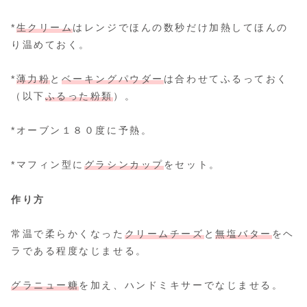
*
生クリーム
はレンジでほんの数秒だけ加熱してほんの
り温めておく。
*
薄力粉
と
ベーキングパウダー
は合わせてふるっておく
（以下
ふるった粉類
）。
*オーブン１８０度に予熱。
*マフィン型に
グラシンカップ
をセット。
作り方
常温で柔らかくなった
クリームチーズ
と
無塩バター
をヘ
ラである程度なじませる。
グラニュー糖
を加え、ハンドミキサーでなじませる。