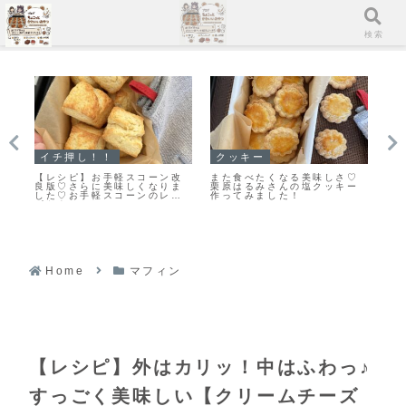
メニュー
検索
イチ押し！！
クッキー
ス
しい
【レシピ】お手軽スコーン改
また食べたくなる美味しさ♡
「
ン
良版♡さらに美味しくなりま
栗原はるみさんの塩クッキー
リ
した♡お手軽スコーンのレシ
作ってみました！
し
ピだよ！
Home
マフィン
【レシピ】外はカリッ！中はふわっ♪
すっごく美味しい【クリームチーズ