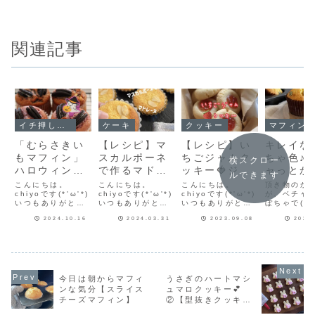
関連記事
イチ押し！！
ケーキ
クッキー
マフィン
「むらさきい
【レシピ】マ
【レシピ】い
キレイな
もマフィン」
スカルポーネ
ちごジャムク
ちゃ色♪
横スクロー
ハロウィンに
で作るマドレ
ッキー🍓ジャ
ャっとか
ルできます
むらさき色の
ーヌ♡ふんわ
ムとよく合う
ゃを美味
こんにちは。
こんにちは。
こんにちは。
頂き物のか
マフィンはい
chiyoです(*'ω'*)
りしっとり♡
chiyoです(*'ω'*)
♡サクッと簡
chiyoです(*'ω'*)
焼きまし
が、ベチャ
いつもありがとう
いつもありがとう
いつもありがとう
ぼちゃで(>_
かが？🎃ホッ
とっても美味
単クッキーレ
【かぼち
ございます♪今日は
ございます♪先日雪
ございます♪そろそ
ンジで加熱
トケーキミッ
しいマドレー
シピだよ！
フィン】
2024.10.16
2024.03.31
2023.09.08
2022
むらさき色でちょ
印メグミルクさん
ろクッキー生地が
ごしして、
っとハロウィンっ
のマスカルポーネ
扱いやすくなって
けマフィン
クスとザクザ
ヌレシピだ
ぽいマフィンの紹
をお試しさせてい
くる季節…と言っ
込みかぼち
クオレオの簡
よ！
介です🎃ホットケ
ただき、とっても
てもまだ今日も蒸
ィンにしま
単マフィンレ
ーキミックスと
美味しかったので
し暑かったですが
マフィンは
DAISOさんのむら
今日はマドレーヌ
(;'∀')クッキーを
マフィンレ
シピだよ！
さきいもパウダ
に使ってみました
暑い時期に作るの
【レシピ】
今日は朝からマフィ
うさぎのハートマシ
ー、植物油を使
♡マスカルポーネ
は生地がすぐにダ
のマフィン
ンな気分【スライス
ュマロクッキー💕
用。そろえやすい
はとっても柔らか
レて、扱いにくく
を少し増や
チーズマフィン】
②【型抜きクッキ
材料なので、「食
く材料とも混ざり
て大変。でも手
ぼちゃは水
ー】
べたい！...
やすか...
で...
魔しない程度