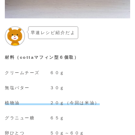
早速レシピ紹介だよ
材料（cottaマフィン型６個取）
クリームチーズ ６０ｇ
無塩バター ３０ｇ
植物油 ２０ｇ（今回は米油）
グラニュー糖 ６５ｇ
卵ひとつ ５０ｇ～６０ｇ