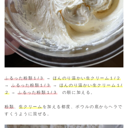
ふるった粉類１/３
→
ほんのり温かい生クリーム１/２
→
ふるった粉類１/３
→
ほんのり温かい生クリーム１/
２
→
ふるった粉類１/３
の順に加える。
粉類
、
生クリーム
を加える都度、ボウルの底からヘラで
すくうように混ぜる。