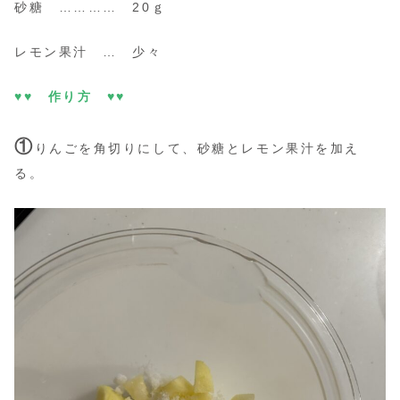
砂糖 ………… 20ｇ
レモン果汁 … 少々
♥♥ 作り方 ♥♥
①
りんごを角切りにして、砂糖とレモン果汁を加え
る。