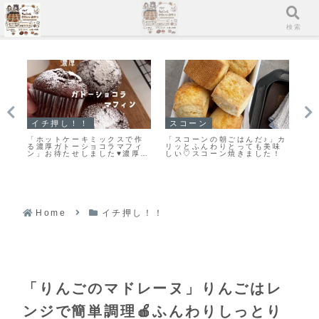
メニュー
検索
スコーン
スコーン
んだ♪」カ
「基本のスコーン」生クリー
手軽に作る♪とっても美味しい
っても美味
ムを使ったさっくりふわっと
♡見た目もキレイなスコーン
きました！
なスコーンレシピだよ！
作りのポイントだよ！
Home
イチ押し！！
「りんごのマドレーヌ」りんごはレ
ンジで簡単調理🍎ふんわりしっとり