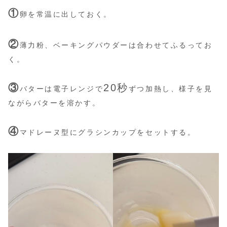
①
卵を常温に出しておく。
②
薄力粉、ベーキングパウダーは合わせてふるってお
く。
③
20秒
バターは電子レンジで
ずつ加熱し、様子を見
ながらバターを溶かす。
④
マドレーヌ型にグラシンカップをセットする。