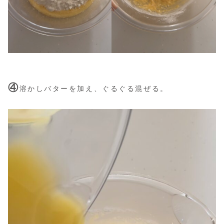
④
溶かしバターを加え、ぐるぐる混ぜる。