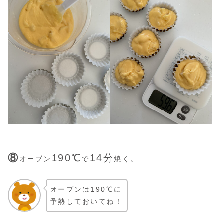
⑧
190℃
14分
オーブン
で
焼く。
オーブンは190℃に
予熱しておいてね！