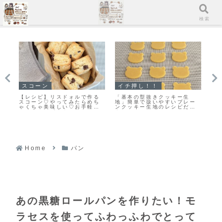
メニュー
検索
イチ押し！！
スコーン
イチ押
「基本の型抜きクッキー生
「基本のスコーン」生クリー
【レシピ
地」簡単で扱いやすいプレー
ムを使ったさっくりふわっと
良版♡さ
ンクッキー生地のレシピだ
なスコーンレシピだよ！
した♡お
よ！
ピだよ！
Home
パン
あの黒糖ロールパンを作りたい！モ
ラセスを使ってふわっふわでとって