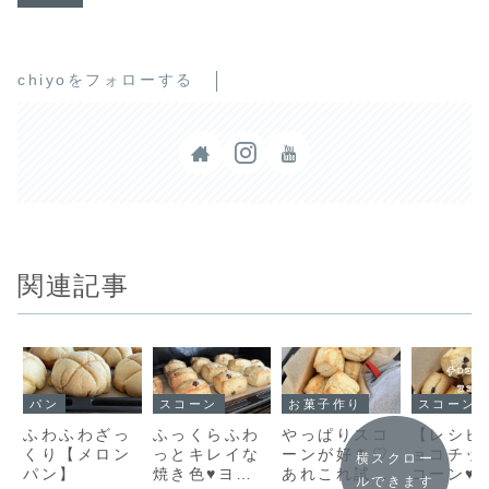
chiyoをフォローする
関連記事
パン
スコーン
お菓子作り
スコーン
ふわふわざっ
ふっくらふわ
やっぱりスコ
【レシピ
くり【メロン
っとキレイな
ーンが好き♡
ョコチッ
横スクロー
パン】
焼き色♥ヨー
あれこれ試し
コーン♥
ルできます