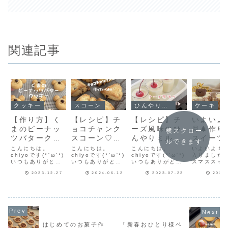
関連記事
クッキー
スコーン
ひんやりスイーツ
ケーキ
【作り方】く
【レシピ】チ
【レシピ】チ
いよいよ
まのピーナッ
ョコチャンク
ーズ風味のひ
月🎄作り
横スクロー
ツバタークッ
スコーン♡混
んやりミルク
スイーツ
ルできます
キー🥜サクッ
ぜて丸めてカ
プリン♡しっ
さんで楽
こんにちは。
こんにちは。
こんにちは。
いよいよ１
とほろっとす
chiyoです(*'ω'*)
ットして焼く
chiyoです(*'ω'*)
かり冷やして
chiyoです(*'ω'*)
です【ク
入りました
いつもありがとう
いつもありがとう
いつもありがとう
スマススイ
っごく美味し
だけ♡簡単お
すっごく美味
マスケー
ございます♪コッタ
ございます♪混ぜて
ございます♪実は娘
目にするこ
い♡アレンジ
いしいスコー
しい♡簡単レ
2023.12.27
2024.06.12
2023.07.22
2022
さんでお試しさせ
丸めてカットして
がプリン好き♡そ
くなって、
てもらったJIFク
焼くだけのチョコ
んな娘から先日作
りたくなり
も簡単クッキ
ンレシピだ
シピだよ！
ランチピーナッツ
チャンクスコーン
ったミルクプリン
(*´ω`*)こ
ーレシピだ
よ！
バターがとても美
♡強力粉と生クリ
のリクエストがあ
おととし作
よ！
味しくて、クッキ
ームがポイントの
ったのでまた作る
リスマスケ
ーに混ぜ込んだら
めちゃくちゃ美味
ことにしました(^-
ールケーキ
もっと美味しいの
しいスコーンで
^)ひとつやってみ
て切り株に
では？と思い、作
す！チョコチャン
たいことがあっ
ました。チ
はじめてのお菓子作
「新春おひとり様ベ
ってみました。せ
クで美味しさ倍増♪
て…ミルクプリン
リームにいち