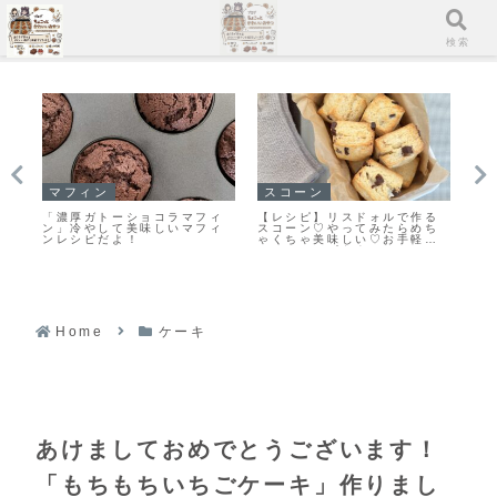
メニュー
検索
マフィン
イチ押し！！
ス
る
すぐに作れる♥食べられる♥濃
「無塩バター」と違いを検
【
ち
厚ガトーショコラマフィン作
証！クッキーを「有塩バタ
う
ス
りました！
ー」で作ってみました
♡
レ
Home
ケーキ
あけましておめでとうございます！
「もちもちいちごケーキ」作りまし