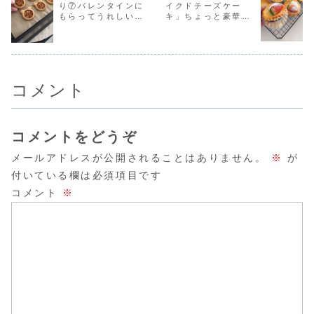
り⑦バレンタインに
イクドチーズケー
っかく作るならち
今日は「チョコチ
は生クリームも入
きのこの飾
もらってうれしい！
キ」ちょっと豪華に
ょこ...
ャンク...
っ...
販のもので..
かわいいクッキー作
新春いちごバージョ
り♡何度も作ったか
ン🍓濃厚ベイクドチ
ら伝えたいお菓子作
ーズケーキのレシピ
りの話だよ！
だよ！
コメント
コメントをどうぞ
メールアドレスが公開されることはありません。
※
が
付いている欄は必須項目です
コメント
※