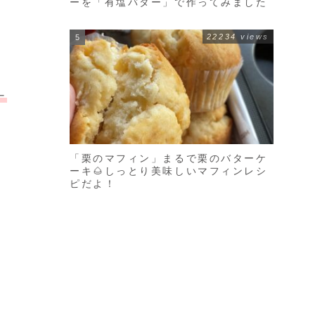
ーを「有塩バター」で作ってみました
22234 views
ナ
「栗のマフィン」まるで栗のバターケ
ーキ🌰しっとり美味しいマフィンレシ
ピだよ！