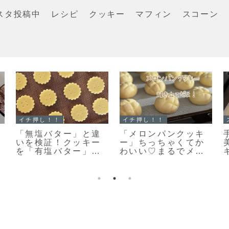
スタ投稿中
レシピ
クッキー
マフィン
スコーン
イチ押し！！
イチ押し！！
「ホットケーキミッ
「くまのキャラメル
クスで作る濃厚ガト
ナッツクッキー」キ
ーショコラマフィ
ャラメルナッツがカ
ン」お待たせしまし
リッとおいしい♡絶
た♥濃厚ガトーショコ
対おすすめのクッキ
ラマフィンのレシピ
ーレシピだよ！
だよ！