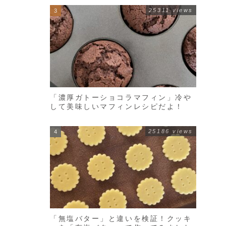
25311 views
「濃厚ガトーショコラマフィン」冷や
して美味しいマフィンレシピだよ！
25186 views
「無塩バター」と違いを検証！クッキ