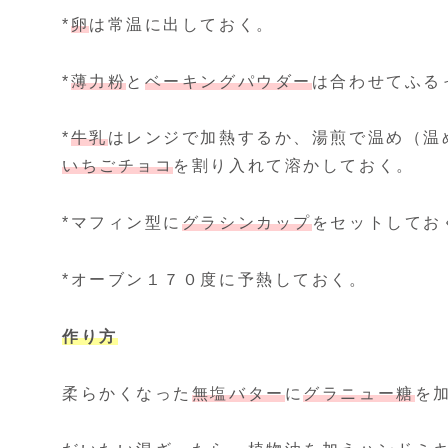
*
卵
は常温に出しておく。
*
薄力粉
と
ベーキングパウダー
は合わせてふる
*
牛乳
はレンジで加熱するか、湯煎で温め（温
いちごチョコ
を割り入れて溶かしておく。
*マフィン型に
グラシンカップ
をセットしてお
*オーブン１７０度に予熱しておく。
作り方
柔らかくなった
無塩バター
に
グラニュー糖
を