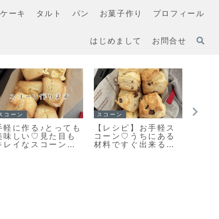
ケーキ
タルト
パン
お菓子作り
プロフィール
はじめまして
お問合せ
スコーン
クッキー
イチ押
「スコーンの朝ごは
「何枚食べてい
「基
んだ♪」カリッとふん
い？」うちの大人気
こん
わりとっても美味し
おやつ♡栗原はるみ
き色
い♡スコーン焼きま
さんの塩クッキー♡
わり
した！
今日のおやつは塩ク
ピだ
ッキーだよ！