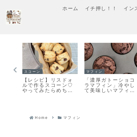
ホーム
イチ押し！！
イン
スコーン
イチ押し！！
軽ス
「基本のスコーン」
「栗のマフィン」ま
ある
生クリームを使った
るで栗のバターケー
る♡
さっくりふわっとな
キ🌰しっとり美味し
軽ス
スコーンレシピだ
いマフィンレシピだ
よ！
よ！
よ！
Home
マフィン