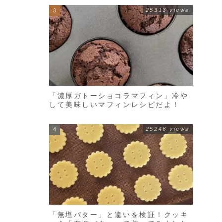
25313 views
「濃厚ガトーショコラマフィン」冷や
して美味しいマフィンレシピだよ！
25246 views
「無塩バター」と違いを検証！クッキ