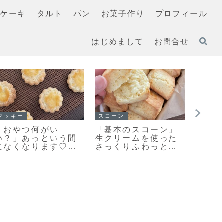
ケーキ
タルト
パン
お菓子作り
プロフィール
はじめまして
お問合せ
マフィン
イチ押し！！
イチ押
すぐに作れる♥食べら
「基本の型抜きクッ
「基
れる♥濃厚ガトーショ
キー生地」簡単で扱
こん
コラマフィン作りま
いやすいプレーンク
き色
した！
ッキー生地のレシピ
わり
だよ！
ピだ