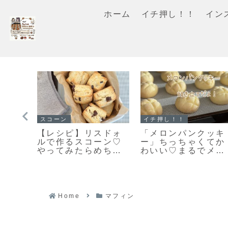
ホーム
イチ押し！！
イン
スコーン
スコーン
ン」
手軽に作る♪とっても
「スコーンの朝ごは
った
美味しい♡見た目も
んだ♪」カリッとふ
とな
キレイなスコーン作
わりとっても美味し
だ
りのポイントだよ！
い♡スコーン焼きま
した！
Home
マフィン