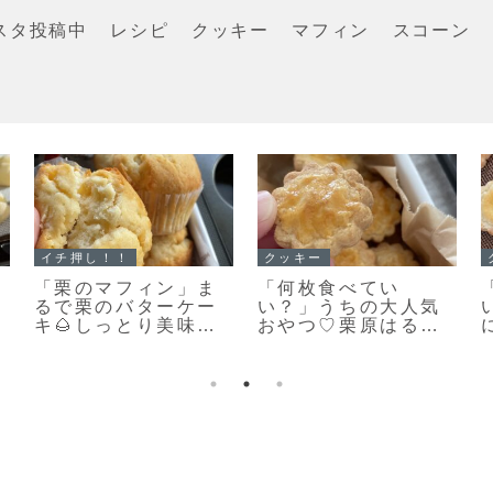
スタ投稿中
レシピ
クッキー
マフィン
スコーン
イチ押し！！
クッキー
「ホットケーキミッ
また食べたくなる美
ん
クスで作る濃厚ガト
味しさ♡栗原はるみ
ーショコラマフィ
さんの塩クッキー作
ン」お待たせしまし
ってみました！
た♥濃厚ガトーショコ
ラマフィンのレシピ
だよ！