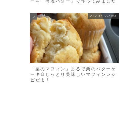
ーを「有塩バター」で作ってみました
22237 views
「栗のマフィン」まるで栗のバターケ
ーキ🌰しっとり美味しいマフィンレシ
ピだよ！