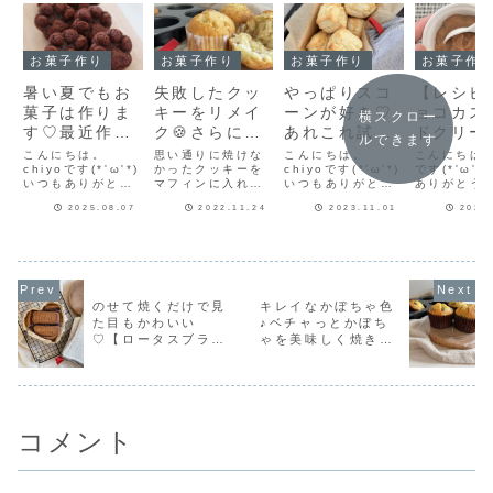
お菓子作り
お菓子作り
お菓子作り
お菓子作
暑い夏でもお
失敗したクッ
やっぱりスコ
【レシピ
菓子は作りま
キーをリメイ
ーンが好き♡
ョコカス
横スクロー
す♡最近作っ
ク🍪さらに美
あれこれ試し
ドクリー
ルできます
たお菓子をま
味しくレシピ
ておうち大試
レンジで
こんにちは。
思い通りに焼けな
こんにちは。
こんにちはch
とめて紹介！
chiyoです(*'ω'*)
を改良しまし
かったクッキーを
食会♡結果は
chiyoです(*'ω'*)
♥チョコ
です(*'ω'*
いつもありがとう
マフィンに入れて
いつもありがとう
ありがとう
た【クッキー
いかに！
スタード
ございます♪告知を
リメイクした記事
ございます♪強力粉
ます♪ずっ
リメイク③】
ストマッ
2025.08.07
2022.11.24
2023.11.01
2023
ひとつさせてね今
を少し前に書いて
なし、薄力粉で作
いと思って
週のフーディスト
いますが、さらに
るお手軽スコーン
っと完成し
よ！
ノートフーディス
美味しいクッキー
は軽くてふんわり
ピ♥チョコ
トノートで記事を
マフィンになるよ
しています。【お
ードクリー
連載させていただ
うに作り方を見直
手軽スコーン改良
はチョコカ
いています♪第49
しました(≧▽≦)前
版】お手軽スコー
ドクリーム
回は「ブルーベリ
回のやり方でもと
ン改良版はこち
の紹介だよ
のせて焼くだけで見
キレイなかぼちゃ色
ーとクリームチー
っても美味しかっ
ら！ベーキングパ
材料 ♥♥
た目もかわいい
♪ベチャっとかぼち
ズのマフィン」ブ
たですが、クッキ
ウダーを減らして
……………
♡【ロータスブラウ
ゃを美味しく焼きま
ルーベリーマフィ
ーをより細かく砕
も美味しく作れる
ひとつ（
ンは...
き、材料を全...
のではな...
ｇ...
ニー】
した【かぼちゃマフ
ィン】
コメント