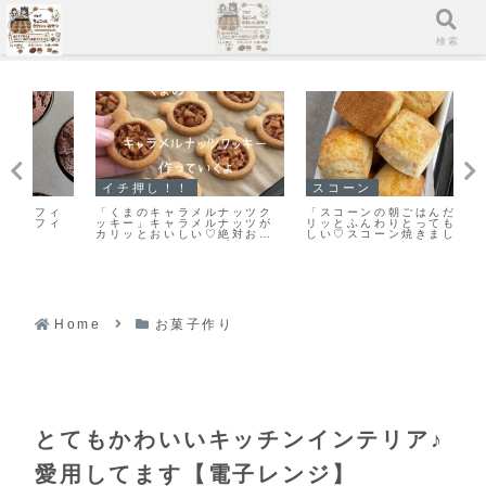
メニュー
検索
スコーン
イチ押し！！
ツク
「スコーンの朝ごはんだ♪」カ
「メロンパンクッキー」ちっ
「
ツが
リッとふんわりとっても美味
ちゃくてかわいい♡まるでメ
ム
おす
しい♡スコーン焼きました！
ロンパンな簡単メロンパンク
な
よ！
ッキーのレシピだよ！
Home
お菓子作り
とてもかわいいキッチンインテリア♪
愛用してます【電子レンジ】