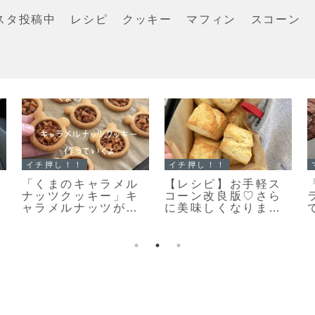
スタ投稿中
レシピ
クッキー
マフィン
スコーン
イチ押し！！
マフィン
「基本のスコーン」
すぐに作れる♥食べら
こんがりキレイな焼
れる♥濃厚ガトーショ
き色のカリッとふん
コラマフィン作りま
わりなスコーンレシ
した！
ピだよ！