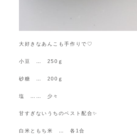
大好きなあんこも手作りで♡
小豆 … 250ｇ
砂糖 … 200ｇ
塩 …… 少々
甘すぎないうちのベスト配合✨
白米ともち米 … 各1合