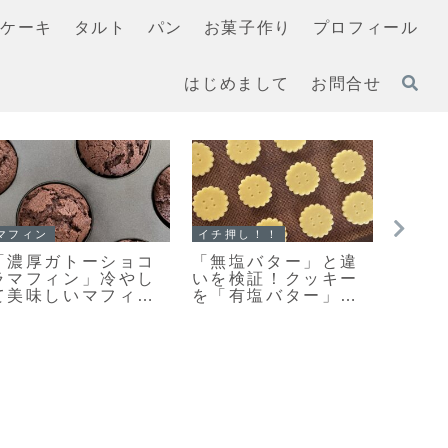
ケーキ
タルト
パン
お菓子作り
プロフィール
はじめまして
お問合せ
クッキー
クッキー
スコー
「何枚食べてい
「おやつ何がい
「基
い？」うちの大人気
い？」あっという間
生ク
おやつ♡栗原はるみ
になくなります♡栗
さっ
さんの塩クッキー♡
原はるみさんの塩ク
スコ
今日のおやつは塩ク
ッキー焼きました！
よ！
ッキーだよ！