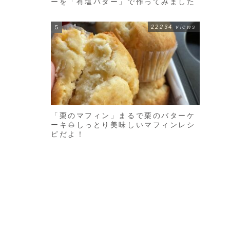
ーを「有塩バター」で作ってみました
22234 views
「栗のマフィン」まるで栗のバターケ
ーキ🌰しっとり美味しいマフィンレシ
ピだよ！