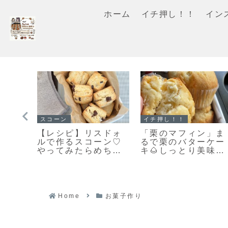
ホーム
イチ押し！！
イン
スコーン
スコーン
と違
「スコーンの朝ごは
【レシピ】お手軽ス
キー
んだ♪」カリッとふん
コーン♡うちにある
」で
わりとっても美味し
材料ですぐ出来る♡
い♡スコーン焼きま
材料５つでお手軽ス
した！
コーンレシピだよ！
Home
お菓子作り