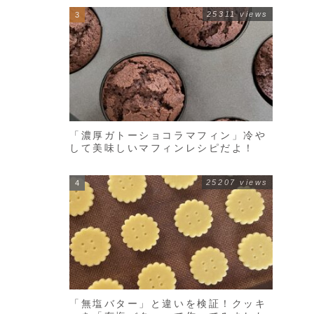
25311 views
「濃厚ガトーショコラマフィン」冷や
して美味しいマフィンレシピだよ！
25207 views
「無塩バター」と違いを検証！クッキ