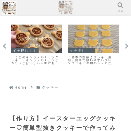
メニュー
検索
イチ押し！！
イチ押し！！
マフ
「くまのキャラメルナッツク
「基本の型抜きクッキー生
すぐに
ッキー」キャラメルナッツが
地」簡単で扱いやすいプレー
厚ガト
カリッとおいしい♡絶対おす
ンクッキー生地のレシピだ
りまし
すめのクッキーレシピだよ！
よ！
Home
クッキー
【作り方】イースターエッグクッキ
ー♡簡単型抜きクッキーで作ってみ