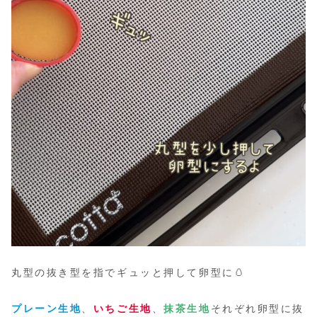
丸型の抜き型を指でギュッと押して卵型に🥚
プレーン生地
、
いちご生地
、
抹茶生地
それぞれ卵型に抜