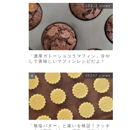
25311 views
「濃厚ガトーショコラマフィン」冷や
して美味しいマフィンレシピだよ！
25207 views
「無塩バター」と違いを検証！クッキ