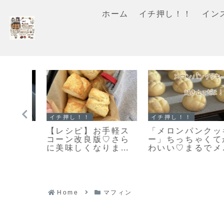
ホーム
イチ押し！！
イン
イチ押し！！
イチ押し！！
」ま
【レシピ】お手軽ス
「メロンパンクッキ
ケー
コーン改良版♡さら
ー」ちっちゃくてか
美味し
に美味しくなりまし
わいい♡まるでメロ
ピだ
た♡お手軽スコーン
ンパンな簡単メロン
のレシピだよ！
パンクッキーのレシ
ピだよ！
Home
マフィン