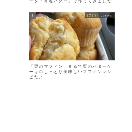
ーを「有塩バター」で作ってみました
22234 views
「栗のマフィン」まるで栗のバターケ
ーキ🌰しっとり美味しいマフィンレシ
ピだよ！