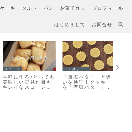
ケーキ
タルト
パン
お菓子作り
プロフィール
はじめまして
お問合せ
スコーン
イチ押し！！
スコー
手軽に作る♪とっても
「無塩バター」と違
【レ
美味しい♡見た目も
いを検証！クッキー
ルで
キレイなスコーン作
を「有塩バター」で
やっ
りのポイントだよ！
作ってみました
くち
手軽
だよ