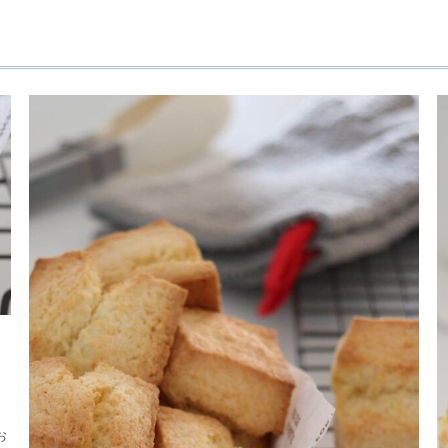
シ
♪
お