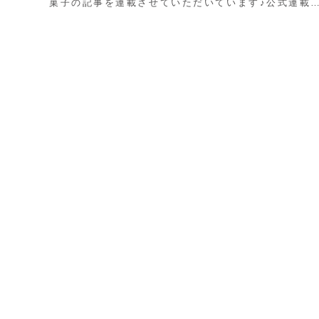
菓子の記事を連載させていただいています♪公式連載
17回は「チーズクッキー」のレシピチーズのコク...