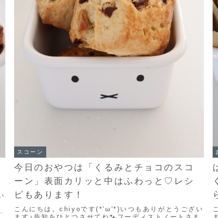
スコーン
今日のおやつは「くるみとチョコのスコ
ーン」表面カリッと中はふわっと♡レシ
ピもあります！
い
ト
こんにちは。chiyoです(*'ω'*)いつもありがとうござい
ま
ます♪告知をひとつさせてね🐾フーディストノートさま