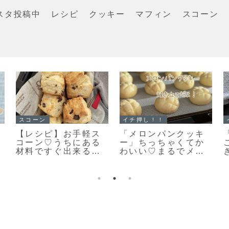
スタ投稿中
レシピ
クッキー
マフィン
スコーン
スコーン
イチ押し！！
ら
「基本のスコーン」
「基本の型抜きクッ
ョ
生クリームを使った
キー生地」簡単で扱
さっくりふわっとな
いやすいプレーンク
スコーンレシピだ
ッキー生地のレシピ
よ！
だよ！