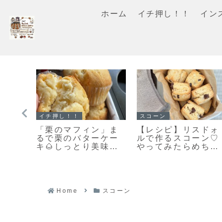
ホーム
イチ押し！！
イン
イチ押し！！
マフィン
ミッ
【レシピ】お手軽ス
すぐに作れる♥食べ
ガト
コーン改良版♡さら
れる♥濃厚ガトーシ
ィ
に美味しくなりまし
コラマフィン作りま
まし
た♡お手軽スコーン
した！
ショコ
のレシピだよ！
シピ
Home
スコーン