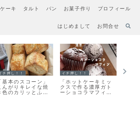
ケーキ
タルト
パン
お菓子作り
プロフィール
はじめまして
お問合せ
マフィン
スコーン
クッキ
「濃厚ガトーショコ
「スコーンの朝ごは
また
ラマフィン」冷やし
んだ♪」カリッとふん
味し
て美味しいマフィン
わりとっても美味し
さん
レシピだよ！
い♡スコーン焼きま
って
した！