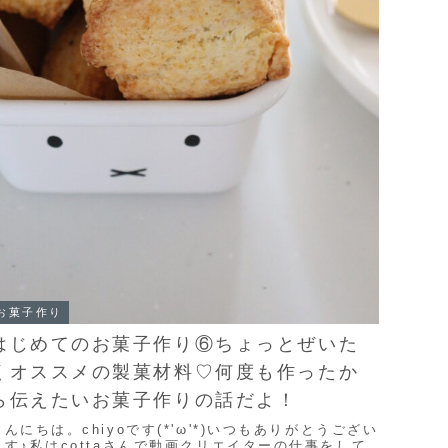
お菓子作り
はじめてのお菓子作り⑥ちょっとぜいた
くオススメの製菓材料♡何度も作ったか
ら伝えたいお菓子作りの話だよ！
こんにちは。chiyoです(*'ω'*)いつもありがとうござい
ます♪私はcottaさんで動画クリエイターの仕事をして