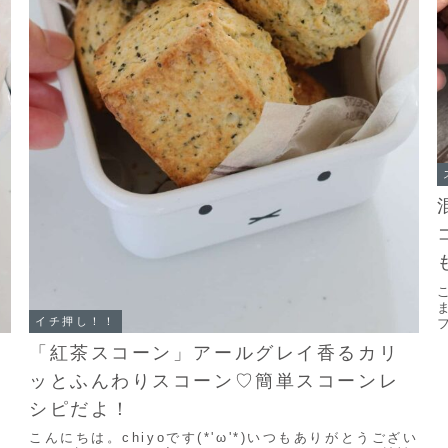
イチ押し！！
「紅茶スコーン」アールグレイ香るカリ
ッとふんわりスコーン♡簡単スコーンレ
シピだよ！
こんにちは。chiyoです(*'ω'*)いつもありがとうござい