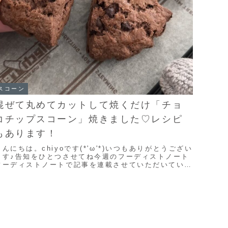
スコーン
混ぜて丸めてカットして焼くだけ「チョ
コチップスコーン」焼きました♡レシピ
もあります！
こんにちは。chiyoです(*'ω'*)いつもありがとうござい
ます♪告知をひとつさせてね今週のフーディストノート
フーディストノートで記事を連載させていただいていま
す♪第32回は「ちょっとだけカスタード...