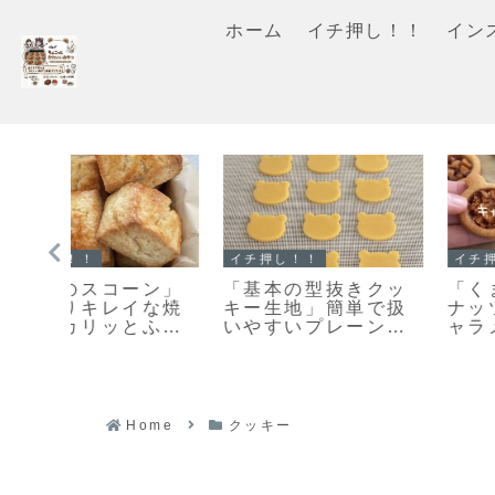
ホーム
イチ押し！！
イン
イチ押し！！
スコーン
クッ
「くまのキャラメル
「基本のスコーン」
で扱
ナッツクッキー」キ
生クリームを使った
ンク
ャラメルナッツがカ
さっくりふわっとな
シピ
リッとおいしい♡絶
スコーンレシピだ
対おすすめのクッキ
よ！
ーレシピだよ！
Home
クッキー