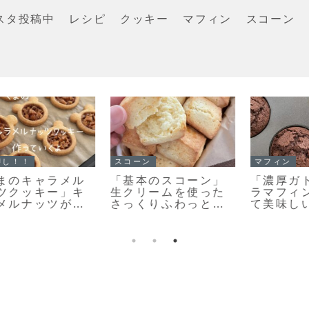
スタ投稿中
レシピ
クッキー
マフィン
スコーン
マフィン
クッキー
「濃厚ガトーショコ
「おやつ何がい
ラマフィン」冷やし
い？」あっという間
て美味しいマフィン
になくなります♡栗
レシピだよ！
原はるみさんの塩ク
ッキー焼きました！