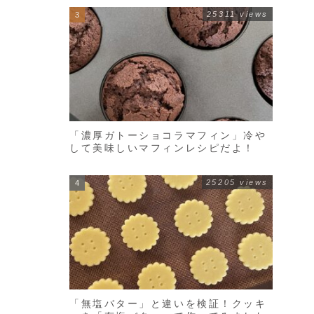
25311 views
「濃厚ガトーショコラマフィン」冷や
して美味しいマフィンレシピだよ！
25205 views
「無塩バター」と違いを検証！クッキ