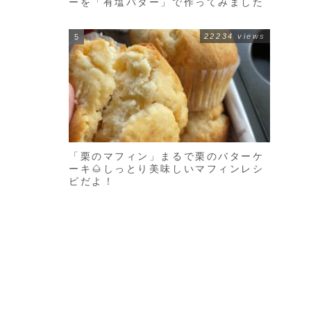
ーを「有塩バター」で作ってみました
22234 views
「栗のマフィン」まるで栗のバターケ
ーキ🌰しっとり美味しいマフィンレシ
ピだよ！