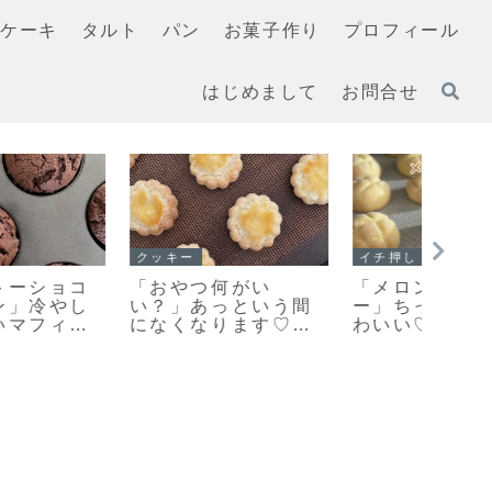
ケーキ
タルト
パン
お菓子作り
プロフィール
はじめまして
お問合せ
イチ押し！！
スコーン
スコー
「メロンパンクッキ
【レシピ】リスドォ
手軽
ー」ちっちゃくてか
ルで作るスコーン♡
美味
わいい♡まるでメロ
やってみたらめちゃ
キレ
ンパンな簡単メロン
くちゃ美味しい♡お
りの
パンクッキーのレシ
手軽スコーンレシピ
ピだよ！
だよ！