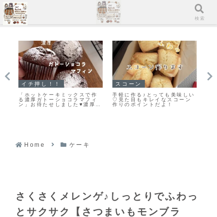
メニュー
検索
イチ押し！！
スコーン
ク
ー
「ホットケーキミックスで作
手軽に作る♪とっても美味しい
「
と
る濃厚ガトーショコラマフィ
♡見た目もキレイなスコーン
い
ン」お待たせしました♥濃厚ガ
作りのポイントだよ！
は
トーショコラマフィンのレシ
ま
ピだよ！
Home
ケーキ
さくさくメレンゲ♪しっとりでふわっ
とサクサク【さつまいもモンブラ