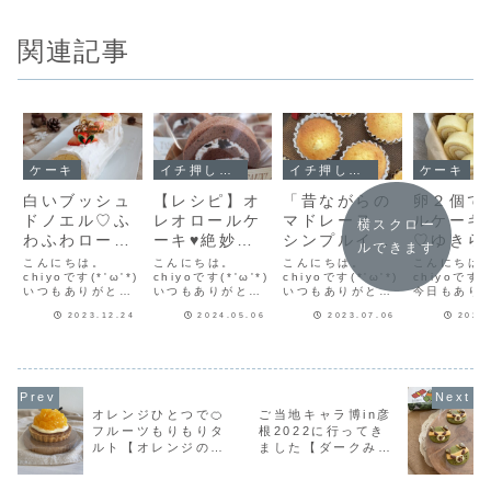
関連記事
ケーキ
イチ押し！！
イチ押し！！
ケーキ
白いブッシュ
【レシピ】オ
「昔ながらの
卵２個で
ドノエル♡ふ
レオロールケ
マドレーヌ」
ルケーキ
横スクロー
わふわロール
ーキ♥絶妙な
シンプルイズ
♡ゆきら
ルできます
ケーキ生地に
甘さと食感の
ベストな簡単
さんレシ
こんにちは。
こんにちは。
こんにちは。
こんにちは
たっぷり生ク
chiyoです(*'ω'*)
バランスが最
chiyoです(*'ω'*)
レシピだよ！
chiyoです(*'ω'*)
ロールケ
chiyoです(*
いつもありがとう
いつもありがとう
いつもありがとう
今日もあり
リーム🎄クリ
高♥オレオク
焼きまし
ございます♪真っ白
ございます♪最近シ
ございます♪久しぶ
ございます
スマスケーキ
リームのロー
2023.12.24
2024.05.06
2023.07.06
2023
なブッシュドノエ
フォンケーキを作
りにマドレーヌ焼
さんのロー
ル♡今まで作った
ることが多かった
きました。生地を
キ天板小を
作りました！
ルケーキレシ
ことがなかったの
ので、今日は久し
寝かせる時間はい
て、卵２個
ピだよ！
で、初めて作って
ぶりにロールケー
るけれど、作る工
ルケーキ生
みました。生地は
キを作りました♡
程はとっても簡単
きました(^-
こちらのロールケ
冷蔵庫にあった生
♡「昔ながらのマ
ルケーキ生
ーキ生地♡♥ふわ
クリームが半パッ
ドレーヌ」レシピ
きらいんさ
オレンジひとつで🍊
ご当地キャラ博in彦
ふわ生地にたっぷ
ク分。何かで増量
マドレーヌ型6個
ピ♡の半量
フルーツもりもりタ
根2022に行ってき
り生クリーム【ロ
しようと思い、生
分材料卵
しっかり泡
ルト【オレンジのタ
ました【ダークみき
ールケーキ*プレー
クリームにオレオ
……………………
て…今日は
ン】...
を混ぜ...
… 55ｇグ...
ナー...
ルト】
ゃんクッキー】