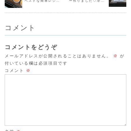
ベストな簡単レシピ
ー作りました♡冷や
ームになりまし
のために入れてい
ルーベリーマフィ
わいいchiy
た。別で生クリー
るので...
ンは...
ん...
だよ！
して食べておやつに
ム...
ピッタリ！
コメント
コメントをどうぞ
メールアドレスが公開されることはありません。
※
が
付いている欄は必須項目です
コメント
※