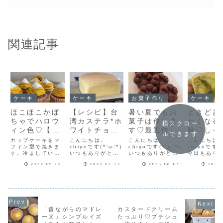
関連記事
ケーキ
ケーキ
お菓子作り
ケーキ
ほこほこかぼ
【レシピ】台
暑い夏でもお
ときどき
ちゃでハロウ
湾カステラ*ホ
菓子は作りま
たくなる
横スクロー
ィン色♡【か
ワイトチョコ
す♡最近作っ
味♡しっ
ルできます
ぼちゃモンブ
*♡しっとり感
たお菓子をま
抹茶の台
カップケーキをマ
こんにちは。
こんにちは。
こんにちは
ランケーキ】
フィン型で焼きま
ましまし♡冷
chiyoです(*'ω'*)
とめて紹介！
chiyoです(*'ω'*)
ステラ焼
chiyoです(*
す。冷ましている
いつもありがとう
いつもありがとう
今日もあり
やして美味し
した！
間にかぼちゃクリ
ございます♪台湾カ
ございます♪告知を
ございます
いしゅわしゅ
2022.09.13
2023.07.12
2025.08.07
2023
ーム作り。かぼち
ステラを作ってい
ひとつさせてね今
初にお知ら
ゃクリームは
て、しっとりふわ
週のフーディスト
す。「フー
わ台湾カステ
cottaさんのあい
ふわな台湾カステ
ノートフーディス
トノート」
ラレシピ！
りおーさんのレシ
ラの「しっとり」
トノートで記事を
私chiyoの
ピを参考にして作
をホワイトチョコ
連載させていただ
ンが紹介さ
りました。ほこほ
で出せないかなと
いています♪第49
た♡♡♥大
こかぼちゃだった
思い作ってみまし
回は「ブルーベリ
「くまの板
「昔ながらのマドレ
カスタードクリーム
ので、色もキレイ
た。ホワイトチョ
ーとクリームチー
クッキー」
ーヌ」シンプルイズ
たっぷり♡プチシュ
で絞りやすいクリ
コは「しっとり」
ズのマフィン」ブ
れた、すっ