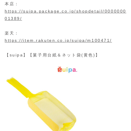
本店：
https://suipa.package.co.jp/shopdetail/0000000
01389/
楽天：
https://item.rakuten.co.jp/suipa/m100471/
【suipa】【菓子用台紙＆ネット袋(黄色)】