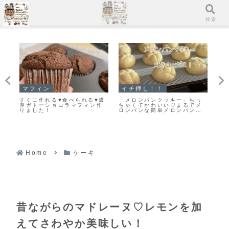
メニュー
検索
スコーン
クッキー
イ
っ
【レシピ】リスドォルで作る
「何枚食べていい？」うちの
「
メ
スコーン♡やってみたらめち
大人気おやつ♡栗原はるみさ
キ
ク
ゃくちゃ美味しい♡お手軽ス
んの塩クッキー♡今日のおや
ん
コーンレシピだよ！
つは塩クッキーだよ！
よ
Home
ケーキ
昔ながらのマドレーヌ♡レモンを加
えてさわやか美味しい！