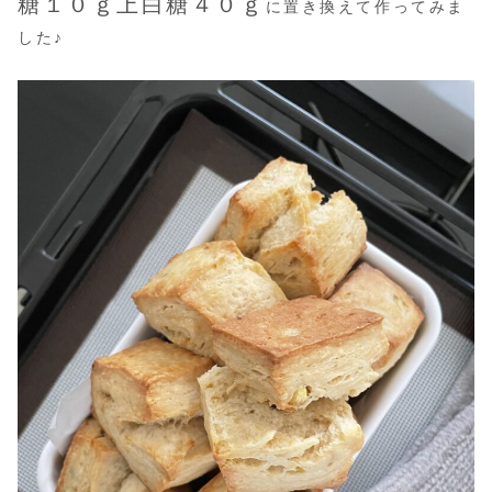
糖１０ｇ
上白糖４０ｇ
に置き換えて作ってみま
した♪