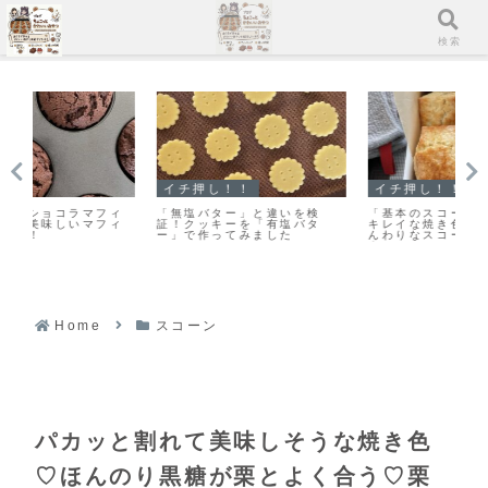
メニュー
検索
イチ押し！！
イチ押し！！
ク
ィ
「無塩バター」と違いを検
「基本のスコーン」こんがり
「
ィ
証！クッキーを「有塩バタ
キレイな焼き色のカリッとふ
い
ー」で作ってみました
んわりなスコーンレシピだ
は
よ！
ま
Home
スコーン
パカッと割れて美味しそうな焼き色
♡ほんのり黒糖が栗とよく合う♡栗