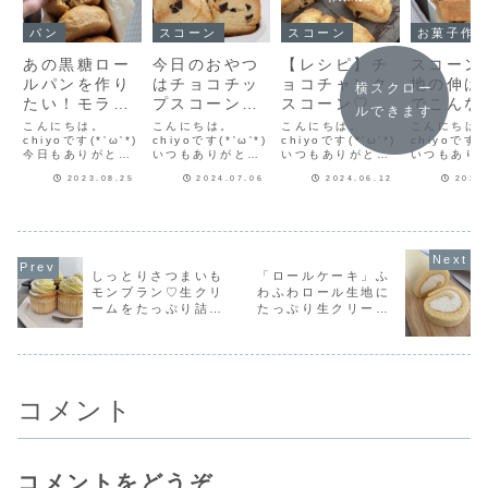
パン
スコーン
スコーン
お菓子作
あの黒糖ロー
今日のおやつ
【レシピ】チ
スコーン
ルパンを作り
はチョコチッ
ョコチャンク
地の伸ば
横スクロー
たい！モラセ
プスコーン♡
スコーン♡混
でこんな
ルできます
スを使ってふ
カリッとふん
ぜて丸めてカ
う！チョ
こんにちは。
こんにちは。
こんにちは。
こんにちは
わっふわでと
chiyoです(*'ω'*)
わり♡レシピ
chiyoです(*'ω'*)
ットして焼く
chiyoです(*'ω'*)
ップスコ
chiyoです(*
今日もありがとう
いつもありがとう
いつもありがとう
いつもあり
っても美味し
もあります♡
だけ♡簡単お
焼きまし
ございます♪市販の
ございます♪今日は
ございます♪混ぜて
ございます♪c
い黒糖パン作
いしいスコー
2023.08.25
2024.07.06
2024.06.12
2023
黒糖ロールパンが
おやつにチョコチ
丸めてカットして
森永ネオチ
大好きで♡♡この
ップスコーンを作
焼くだけのチョコ
ップ（チャ
りました♥
ンレシピだ
パンのレシピを見
りました♡大好き
チャンクスコーン
状）※写真
よ！
つけた時すぐに作
すぎて週に一度は
♡強力粉と生クリ
市場へのリ
りました(*´ω`*)
作っています♪チョ
ームがポイントの
なっていま
クックパッド
コチャンクだった
めちゃくちゃ美味
cottaさん
apirara。さんレ
り、くるみだった
しいスコーンで
事でこのチ
しっとりさつまいも
「ロールケーキ」ふ
シピです♡黒糖ロ
り…混ぜ込むもの
す！チョコチャン
ップを使っ
モンブラン♡生クリ
わふわロール生地に
ールパンのレシピ
を変えてスコーン
クで美味しさ倍増♪
から、すっ
ームをたっぷり詰め
たっぷり生クリーム
はモラセスを使...
作り楽しんでます
今日は「チョコチ
味しくって
(*...
ャンク...
使...
て♡今日のおやつは
♡みんな大好きロー
さつまいもモンブラ
ルケーキレシピだ
ン作りました！
よ！
コメント
コメントをどうぞ