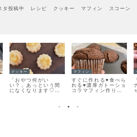
スタ投稿中
レシピ
クッキー
マフィン
スコーン
イチ押し！！
スコーン
「基本のスコーン」
「スコーンの朝ごは
こんがりキレイな焼
んだ♪」カリッとふん
き色のカリッとふん
わりとっても美味し
わりなスコーンレシ
い♡スコーン焼きま
ピだよ！
した！