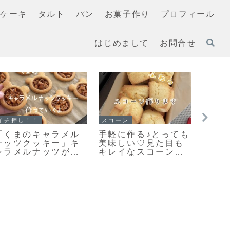
ケーキ
タルト
パン
お菓子作り
プロフィール
はじめまして
お問合せ
イチ押し！！
イチ押し！！
イチ押
「メロンパンクッキ
「栗のマフィン」ま
「基
ー」ちっちゃくてか
るで栗のバターケー
キー
わいい♡まるでメロ
キ🌰しっとり美味し
いや
ンパンな簡単メロン
いマフィンレシピだ
ッキ
パンクッキーのレシ
よ！
だよ
ピだよ！