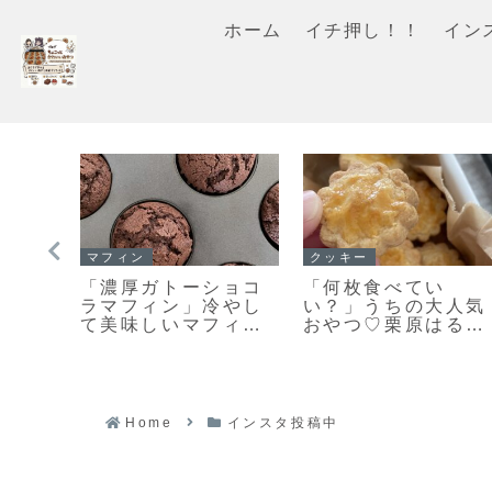
ホーム
イチ押し！！
イン
スコーン
クッキー
っても
「基本のスコーン」
また食べたくなる美
目も
生クリームを使った
味しさ♡栗原はるみ
ン作
さっくりふわっとな
さんの塩クッキー作
よ！
スコーンレシピだ
ってみました！
よ！
Home
インスタ投稿中