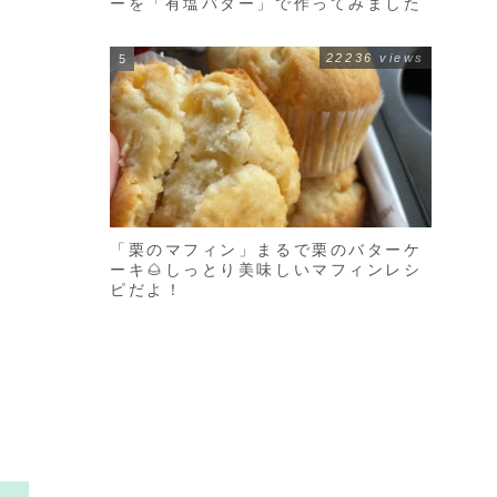
ーを「有塩バター」で作ってみました
22236 views
「栗のマフィン」まるで栗のバターケ
ーキ🌰しっとり美味しいマフィンレシ
ピだよ！