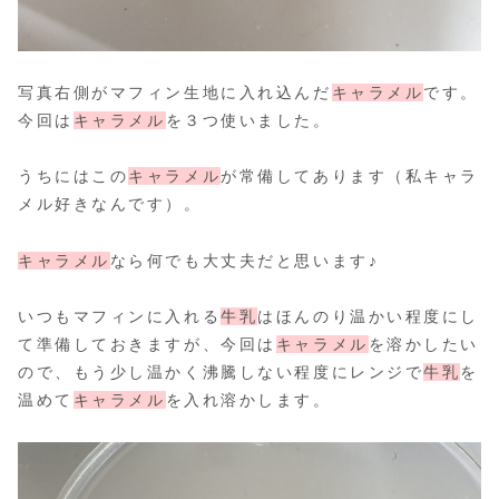
写真右側がマフィン生地に入れ込んだ
キャラメル
です。
今回は
キャラメル
を３つ使いました。
うちにはこの
キャラメル
が常備してあります（私キャラ
メル好きなんです）。
キャラメル
なら何でも大丈夫だと思います♪
いつもマフィンに入れる
牛乳
はほんのり温かい程度にし
て準備しておきますが、今回は
キャラメル
を溶かしたい
ので、もう少し温かく沸騰しない程度にレンジで
牛乳
を
温めて
キャラメル
を入れ溶かします。