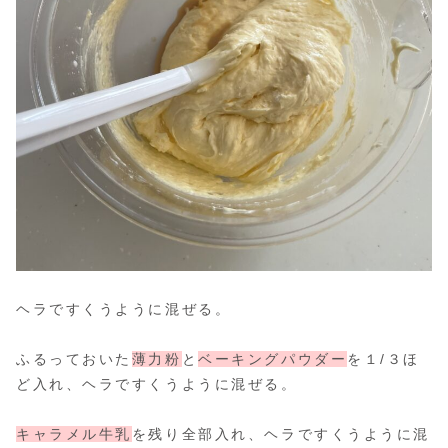
ヘラですくうように混ぜる。
ふるっておいた
薄力粉
と
ベーキングパウダー
を１/３ほ
ど入れ、ヘラですくうように混ぜる。
キャラメル牛乳
を残り全部入れ、ヘラですくうように混