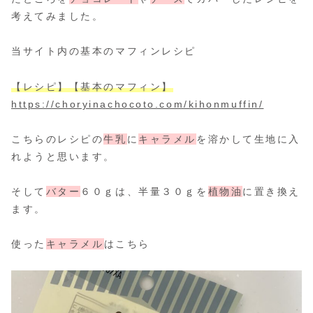
考えてみました。
当サイト内の基本のマフィンレシピ
【レシピ】【基本のマフィン】
https://choryinachocoto.com/kihonmuffin/
こちらのレシピの
牛乳
に
キャラメル
を溶かして生地に入
れようと思います。
そして
バター
６０ｇは、半量３０ｇを
植物油
に置き換え
ます。
使った
キャラメル
はこちら