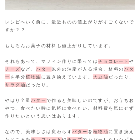
レシピへいく前に、最近ものの値上がりがすごくないで
すか？？
もちろんお菓子の材料も値上がりしています。
それもあって、マフィン作りに限っては
チョコレート
や
チーズ
など、
バター
以外の油脂が入る場合、材料の
バタ
ー
を半分
植物油
に置き換えています。
大豆油
だったり、
サラダ油
だったり。
やはり全量
バター
で作ると美味しいのですが、おうちお
やつ、食べたい時に気軽に食べたい、材料費を気にせず
作りたいという思いはあります。
なので、美味しさは変わらず
バター
を
植物油
に置き換え
たところを
チョコレート
や
チーズ
でカバーしたレシピを