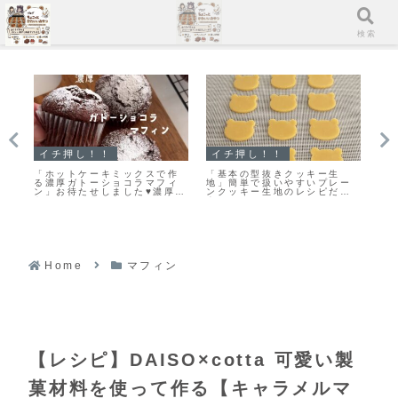
メニュー
検索
イチ押し！！
イチ押し！！
マ
ク
「ホットケーキミックスで作
「基本の型抜きクッキー生
「
が
る濃厚ガトーショコラマフィ
地」簡単で扱いやすいプレー
ン
す
ン」お待たせしました♥濃厚ガ
ンクッキー生地のレシピだ
ン
！
トーショコラマフィンのレシ
よ！
ピだよ！
Home
マフィン
【レシピ】DAISO×cotta 可愛い製
菓材料を使って作る【キャラメルマ