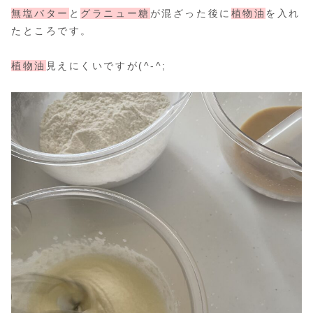
無塩バター
と
グラニュー糖
が混ざった後に
植物油
を入れ
たところです。
植物油
見えにくいですが(^-^;