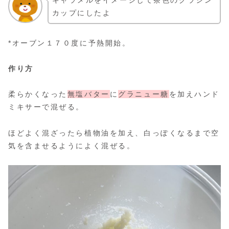
カップにしたよ
*オーブン１７０度に予熱開始。
作り方
柔らかくなった
無塩バター
に
グラニュー糖
を加えハンド
ミキサーで混ぜる。
ほどよく混ざったら植物油を加え、白っぽくなるまで空
気を含ませるようによく混ぜる。