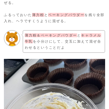
ぜる。
ふるっておいた
薄力粉
と
ベーキングパウダー
を残り全部
入れ、ヘラですくうように混ぜる。
薄力粉＆ベーキングパウダー
と
キャラメル
牛乳
を小分けにして、交互に加えて混ぜ合
わせるということだよ