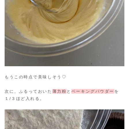
もうこの時点で美味しそう♡
次に、ふるっておいた
薄力粉
と
ベーキングパウダー
を
１/３ほど入れる。